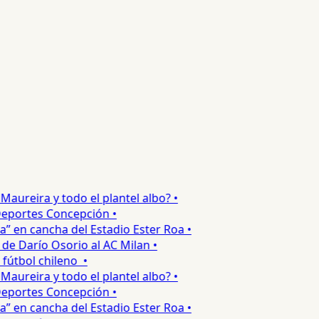
ureira y todo el plantel albo? •
portes Concepción •
 en cancha del Estadio Ester Roa •
 Darío Osorio al AC Milan •
tbol chileno •
ureira y todo el plantel albo? •
portes Concepción •
 en cancha del Estadio Ester Roa •