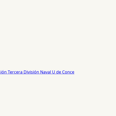
sión
Tercera División
Naval
U de Conce