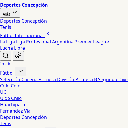
Deportes Concepción
Más
Deportes Concepción
Tenis
Futbol Internacional
La Liga
Liga Profesional Argentina
Premier League
Lucha Libre
Inicio
Fútbol
Selección Chilena
Primera División
Primera B
Segunda Divi
Colo Colo
UC
U de Chile
Huachipato
Fernández Vial
Deportes Concepción
Tenis