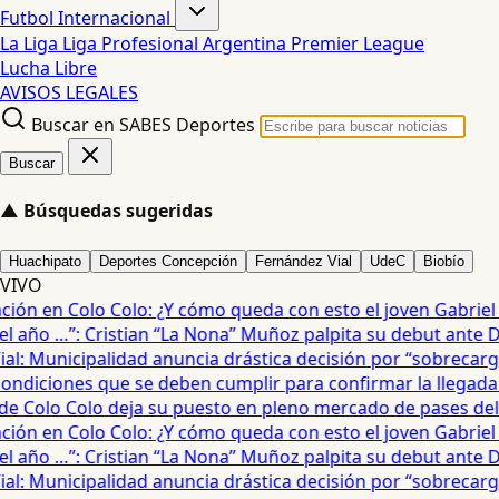
Futbol Internacional
La Liga
Liga Profesional Argentina
Premier League
Lucha Libre
AVISOS LEGALES
Buscar en SABES Deportes
Buscar
▲
Búsquedas sugeridas
Huachipato
Deportes Concepción
Fernández Vial
UdeC
Biobío
VIVO
ón en Colo Colo: ¿Y cómo queda con esto el joven Gabriel Ma
 año …”: Cristian “La Nona” Muñoz palpita su debut ante De
: Municipalidad anuncia drástica decisión por “sobrecarga”
diciones que se deben cumplir para confirmar la llegada de
e Colo Colo deja su puesto en pleno mercado de pases del fú
ón en Colo Colo: ¿Y cómo queda con esto el joven Gabriel Ma
 año …”: Cristian “La Nona” Muñoz palpita su debut ante De
: Municipalidad anuncia drástica decisión por “sobrecarga”