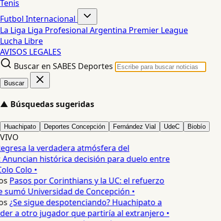
Tenis
Futbol Internacional
La Liga
Liga Profesional Argentina
Premier League
Lucha Libre
AVISOS LEGALES
Buscar en SABES Deportes
Buscar
▲
Búsquedas sugeridas
Huachipato
Deportes Concepción
Fernández Vial
UdeC
Biobío
VIVO
egresa la verdadera atmósfera del
 Anuncian histórica decisión para duelo entre
olo Colo •
os
Pasos por Corinthians y la UC: el refuerzo
e sumó Universidad de Concepción •
os
¿Se sigue despotenciando? Huachipato a
er a otro jugador que partiría al extranjero •