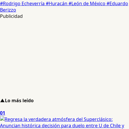
#Rodrigo Echeverría
#Huracán
#León de México
#Eduardo
Berizzo
Publicidad
▲
Lo más leído
01