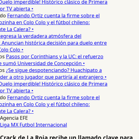
Duelo imperdible! Histórico clásico de Primera
or TV abierta •
edo
Fernando Ortiz cuenta la firme sobre el
zinha en Colo Colo y el fútbol chileno:
e La Calera? •
egresa la verdadera atmósfera del
 Anuncian histórica decisión para duelo entre
olo Colo •
os
Pasos por Corinthians y la UC: el refuerzo
e sumó Universidad de Concepción •
os
¿Se sigue despotenciando? Huachipato a
er a otro jugador que partiría al extranjero •
Duelo imperdible! Histórico clásico de Primera
or TV abierta •
edo
Fernando Ortiz cuenta la firme sobre el
zinha en Colo Colo y el fútbol chileno:
e La Calera? •
Agencia EFE
Liga MX
Futbol Internacional
Crack de La Roja recibe un llamado clave para