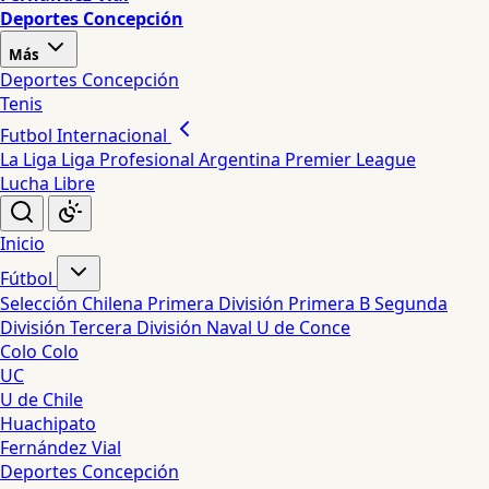
Deportes Concepción
Más
Deportes Concepción
Tenis
Futbol Internacional
La Liga
Liga Profesional Argentina
Premier League
Lucha Libre
Inicio
Fútbol
Selección Chilena
Primera División
Primera B
Segunda
División
Tercera División
Naval
U de Conce
Colo Colo
UC
U de Chile
Huachipato
Fernández Vial
Deportes Concepción