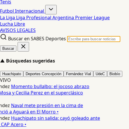
Tenis
Futbol Internacional
La Liga
Liga Profesional Argentina
Premier League
Lucha Libre
AVISOS LEGALES
Buscar en SABES Deportes
Buscar
▲
Búsquedas sugeridas
Huachipato
Deportes Concepción
Fernández Vial
UdeC
Biobío
VIVO
ndez
Momento bullalbo: el jocoso abrazo
Mosa y Cecilia Perez en el superclásico
ndez
Naval mete presión en la cima de
nció a Aguará en El Morro •
ndez
Huachipato sin salida: cayó goleado ante
 CAP Acero •