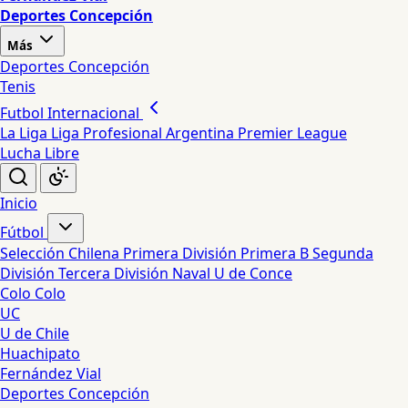
Deportes Concepción
Más
Deportes Concepción
Tenis
Futbol Internacional
La Liga
Liga Profesional Argentina
Premier League
Lucha Libre
Inicio
Fútbol
Selección Chilena
Primera División
Primera B
Segunda
División
Tercera División
Naval
U de Conce
Colo Colo
UC
U de Chile
Huachipato
Fernández Vial
Deportes Concepción