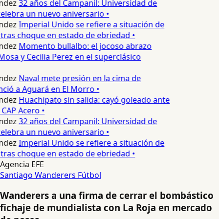
ndez
32 años del Campanil: Universidad de
lebra un nuevo aniversario •
ndez
Imperial Unido se refiere a situación de
tras choque en estado de ebriedad •
ndez
Momento bullalbo: el jocoso abrazo
Mosa y Cecilia Perez en el superclásico
ndez
Naval mete presión en la cima de
nció a Aguará en El Morro •
ndez
Huachipato sin salida: cayó goleado ante
 CAP Acero •
ndez
32 años del Campanil: Universidad de
lebra un nuevo aniversario •
ndez
Imperial Unido se refiere a situación de
tras choque en estado de ebriedad •
Agencia EFE
Santiago Wanderers
Fútbol
Wanderers a una firma de cerrar el bombástico
fichaje de mundialista con La Roja en mercado