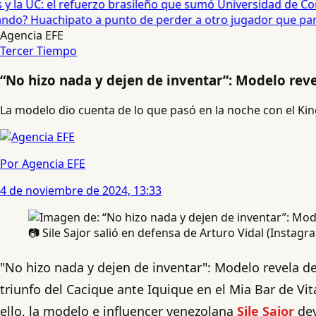
 la UC: el refuerzo brasileño que sumó Universidad de Conc
o? Huachipato a punto de perder a otro jugador que partirí
Agencia EFE
Tercer Tiempo
“No hizo nada y dejen de inventar”: Modelo reve
La modelo dio cuenta de lo que pasó en la noche con el Kin
Por Agencia EFE
4 de noviembre de 2024, 13:33
📷 Sile Sajor salió en defensa de Arturo Vidal (Instagr
"No hizo nada y dejen de inventar": Modelo revela d
triunfo del Cacique ante Iquique en el Mia Bar de Vit
ello, la modelo e influencer venezolana
Sile Sajor
dev