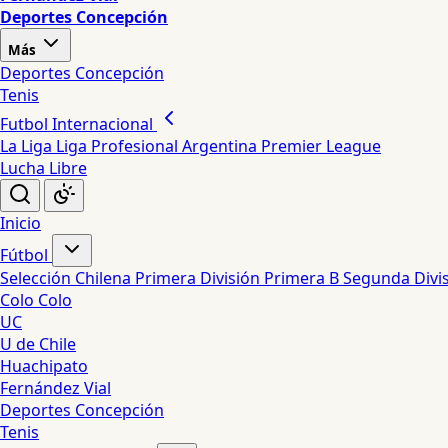
Deportes Concepción
Más
Deportes Concepción
Tenis
Futbol Internacional
La Liga
Liga Profesional Argentina
Premier League
Lucha Libre
Inicio
Fútbol
Selección Chilena
Primera División
Primera B
Segunda Divi
Colo Colo
UC
U de Chile
Huachipato
Fernández Vial
Deportes Concepción
Tenis