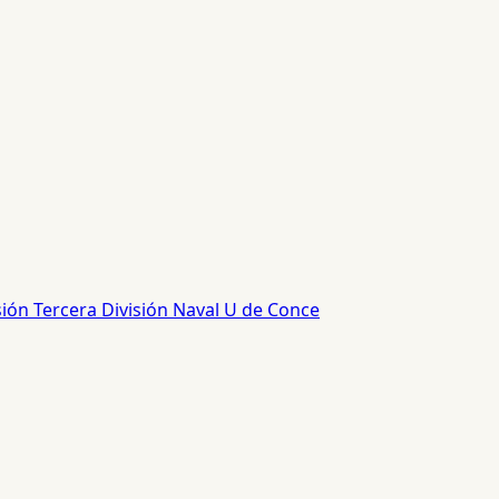
sión
Tercera División
Naval
U de Conce