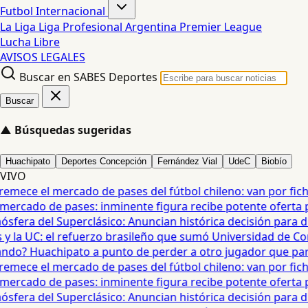
Futbol Internacional
La Liga
Liga Profesional Argentina
Premier League
Lucha Libre
AVISOS LEGALES
Buscar en SABES Deportes
Buscar
▲
Búsquedas sugeridas
Huachipato
Deportes Concepción
Fernández Vial
UdeC
Biobío
VIVO
mece el mercado de pases del fútbol chileno: van por fichaj
ercado de pases: inminente figura recibe potente oferta para
era del Superclásico: Anuncian histórica decisión para duel
 la UC: el refuerzo brasileño que sumó Universidad de Conc
o? Huachipato a punto de perder a otro jugador que partirí
mece el mercado de pases del fútbol chileno: van por fichaj
ercado de pases: inminente figura recibe potente oferta para
era del Superclásico: Anuncian histórica decisión para duel