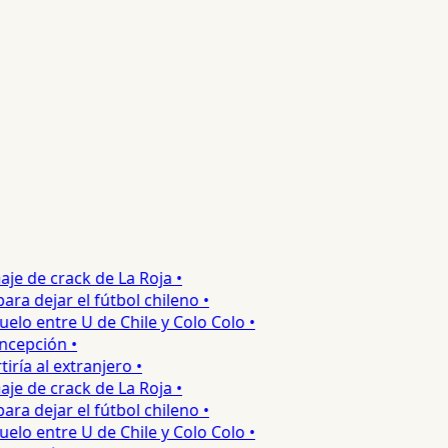
e de crack de La Roja •
 dejar el fútbol chileno •
o entre U de Chile y Colo Colo •
epción •
a al extranjero •
e de crack de La Roja •
 dejar el fútbol chileno •
o entre U de Chile y Colo Colo •