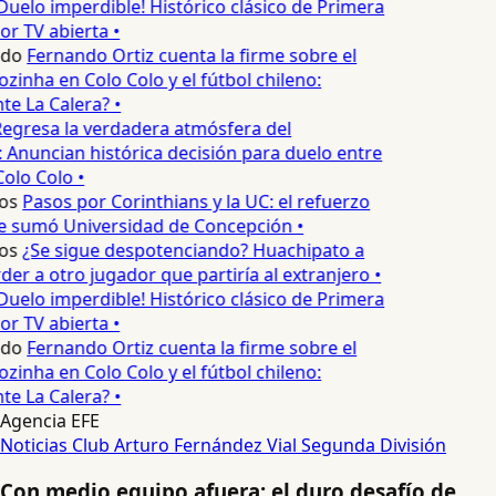
Duelo imperdible! Histórico clásico de Primera
or TV abierta •
edo
Fernando Ortiz cuenta la firme sobre el
zinha en Colo Colo y el fútbol chileno:
e La Calera? •
egresa la verdadera atmósfera del
 Anuncian histórica decisión para duelo entre
Colo Colo •
os
Pasos por Corinthians y la UC: el refuerzo
e sumó Universidad de Concepción •
os
¿Se sigue despotenciando? Huachipato a
er a otro jugador que partiría al extranjero •
Duelo imperdible! Histórico clásico de Primera
or TV abierta •
edo
Fernando Ortiz cuenta la firme sobre el
zinha en Colo Colo y el fútbol chileno:
e La Calera? •
Agencia EFE
Noticias
Club Arturo Fernández Vial
Segunda División
Con medio equipo afuera: el duro desafío de