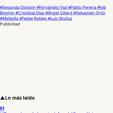
#Segunda División
#Fernández Vial
#Pablo Pereira
#Job
Bogmis
#Cristóbal Díaz
#Ángel Gillard
#Sebastián Ortíz
#Melipilla
#Felipe Robles
#Luis Muñoz
Publicidad
▲
Lo más leído
01