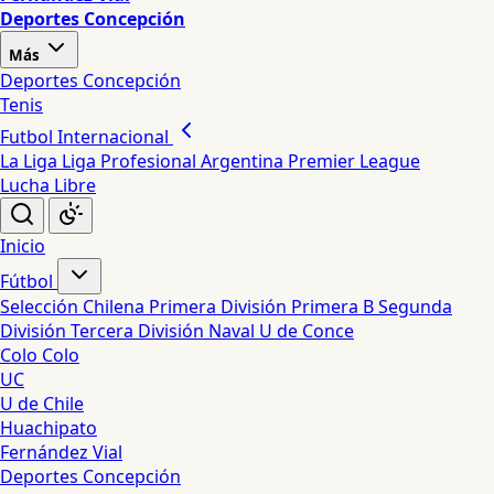
Deportes Concepción
Más
Deportes Concepción
Tenis
Futbol Internacional
La Liga
Liga Profesional Argentina
Premier League
Lucha Libre
Inicio
Fútbol
Selección Chilena
Primera División
Primera B
Segunda
División
Tercera División
Naval
U de Conce
Colo Colo
UC
U de Chile
Huachipato
Fernández Vial
Deportes Concepción