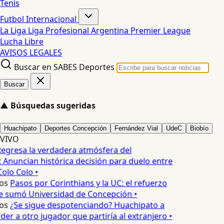
Tenis
Futbol Internacional
La Liga
Liga Profesional Argentina
Premier League
Lucha Libre
AVISOS LEGALES
Buscar en SABES Deportes
Buscar
▲
Búsquedas sugeridas
Huachipato
Deportes Concepción
Fernández Vial
UdeC
Biobío
VIVO
egresa la verdadera atmósfera del
 Anuncian histórica decisión para duelo entre
Colo Colo •
os
Pasos por Corinthians y la UC: el refuerzo
e sumó Universidad de Concepción •
os
¿Se sigue despotenciando? Huachipato a
er a otro jugador que partiría al extranjero •