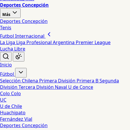
Deportes Concepción
Más
Deportes Concepción
Tenis
Futbol Internacional
La Liga
Liga Profesional Argentina
Premier League
Lucha Libre
Inicio
Fútbol
Selección Chilena
Primera División
Primera B
Segunda
División
Tercera División
Naval
U de Conce
Colo Colo
UC
U de Chile
Huachipato
Fernández Vial
Deportes Concepción