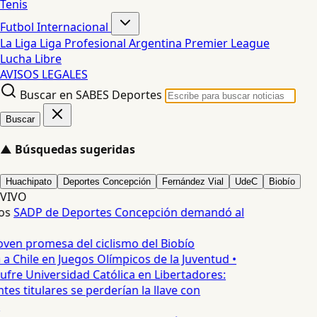
Tenis
Futbol Internacional
La Liga
Liga Profesional Argentina
Premier League
Lucha Libre
AVISOS LEGALES
Buscar en SABES Deportes
Buscar
▲
Búsquedas sugeridas
Huachipato
Deportes Concepción
Fernández Vial
UdeC
Biobío
VIVO
os
SADP de Deportes Concepción demandó al
oven promesa del ciclismo del Biobío
a Chile en Juegos Olímpicos de la Juventud •
ufre Universidad Católica en Libertadores:
es titulares se perderían la llave con