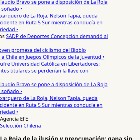
laudio Bravo se pone a disposición de La Roja
T soñado •
xarquero de La Roja, Nelson Tapia, queda
cidente en Ruta 5 Sur mientras conducía en
riedad •
os
SADP de Deportes Concepción demandó al
oven promesa del ciclismo del Biobío
a Chile en Juegos Olímpicos de la Juventud •
ufre Universidad Católica en Libertadores:
es titulares se perderían la llave con
laudio Bravo se pone a disposición de La Roja
T soñado •
xarquero de La Roja, Nelson Tapia, queda
cidente en Ruta 5 Sur mientras conducía en
riedad •
Agencia EFE
Selección Chilena
La Roja de la ilusión y preocupación: gana sin