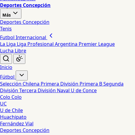
Deportes Concepción
Más
Deportes Concepción
Tenis
Futbol Internacional
La Liga
Liga Profesional Argentina
Premier League
Lucha Libre
Inicio
Fútbol
Selección Chilena
Primera División
Primera B
Segunda
División
Tercera División
Naval
U de Conce
Colo Colo
UC
U de Chile
Huachipato
Fernández Vial
Deportes Concepción