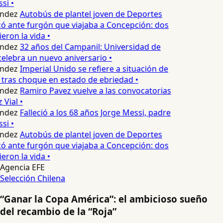
si •
ndez
Autobús de plantel joven de Deportes
 ante furgón que viajaba a Concepción: dos
eron la vida •
ndez
32 años del Campanil: Universidad de
elebra un nuevo aniversario •
ndez
Imperial Unido se refiere a situación de
 tras choque en estado de ebriedad •
ndez
Ramiro Pavez vuelve a las convocatorias
Vial •
ndez
Falleció a los 68 años Jorge Messi, padre
si •
ndez
Autobús de plantel joven de Deportes
 ante furgón que viajaba a Concepción: dos
eron la vida •
Agencia EFE
Selección Chilena
“Ganar la Copa América”: el ambicioso sueño
del recambio de la “Roja”