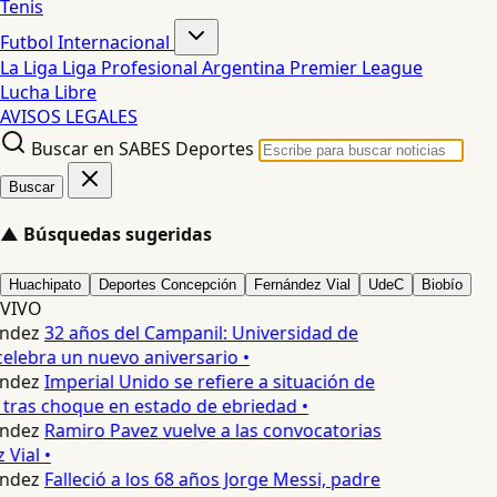
Tenis
Futbol Internacional
La Liga
Liga Profesional Argentina
Premier League
Lucha Libre
AVISOS LEGALES
Buscar en SABES Deportes
Buscar
▲
Búsquedas sugeridas
Huachipato
Deportes Concepción
Fernández Vial
UdeC
Biobío
VIVO
ndez
32 años del Campanil: Universidad de
elebra un nuevo aniversario •
ndez
Imperial Unido se refiere a situación de
 tras choque en estado de ebriedad •
ndez
Ramiro Pavez vuelve a las convocatorias
Vial •
ndez
Falleció a los 68 años Jorge Messi, padre