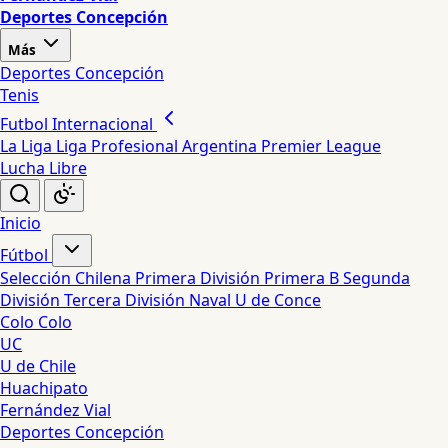
Deportes Concepción
Más
Deportes Concepción
Tenis
Futbol Internacional
La Liga
Liga Profesional Argentina
Premier League
Lucha Libre
Inicio
Fútbol
Selección Chilena
Primera División
Primera B
Segunda
División
Tercera División
Naval
U de Conce
Colo Colo
UC
U de Chile
Huachipato
Fernández Vial
Deportes Concepción