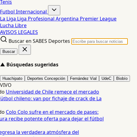
Tenis
Futbol Internacional
La Liga
Liga Profesional Argentina
Premier League
Lucha Libre
AVISOS LEGALES
Buscar en SABES Deportes
Buscar
▲
Búsquedas sugeridas
Huachipato
Deportes Concepción
Fernández Vial
UdeC
Biobío
VIVO
do
Universidad de Chile remece el mercado
útbol chileno: van por fichaje de crack de La
do
Colo Colo sufre en el mercado de pases:
ra recibe potente oferta para dejar el fútbol
gresa la verdadera atmósfera del