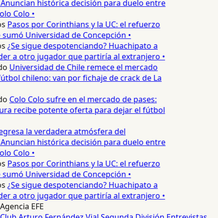
Anuncian histórica decisión para duelo entre
olo Colo •
s
Pasos por Corinthians y la UC: el refuerzo
 sumó Universidad de Concepción •
s
¿Se sigue despotenciando? Huachipato a
r a otro jugador que partiría al extranjero •
do
Universidad de Chile remece el mercado
útbol chileno: van por fichaje de crack de La
do
Colo Colo sufre en el mercado de pases:
ra recibe potente oferta para dejar el fútbol
gresa la verdadera atmósfera del
Anuncian histórica decisión para duelo entre
olo Colo •
s
Pasos por Corinthians y la UC: el refuerzo
 sumó Universidad de Concepción •
s
¿Se sigue despotenciando? Huachipato a
r a otro jugador que partiría al extranjero •
Agencia EFE
Club Arturo Fernández Vial
Segunda División
Entrevistas