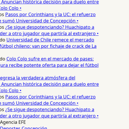
 Anuncian histórica decisión para duelo entre
olo Colo •
os
Pasos por Corinthians y la UC: el refuerzo
e sumó Universidad de Concepción •
os
¿Se sigue despotenciando? Huachipato a
er a otro jugador que partiría al extranjero •
do
Universidad de Chile remece el mercado
útbol chileno: van por fichaje de crack de La
do
Colo Colo sufre en el mercado de pases:
ura recibe potente oferta para dejar el fútbol
egresa la verdadera atmósfera del
 Anuncian histórica decisión para duelo entre
olo Colo •
os
Pasos por Corinthians y la UC: el refuerzo
e sumó Universidad de Concepción •
os
¿Se sigue despotenciando? Huachipato a
er a otro jugador que partiría al extranjero •
Agencia EFE
Deportes Concepción