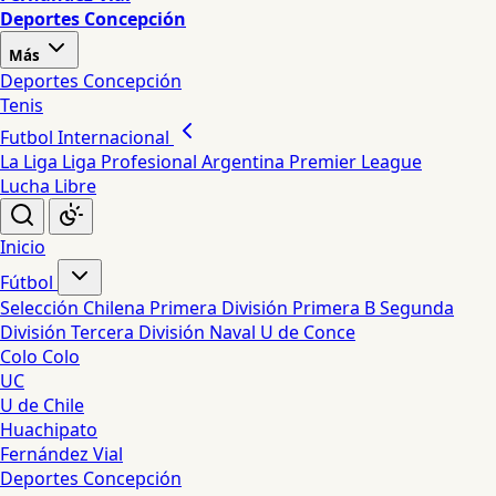
Deportes Concepción
Más
Deportes Concepción
Tenis
Futbol Internacional
La Liga
Liga Profesional Argentina
Premier League
Lucha Libre
Inicio
Fútbol
Selección Chilena
Primera División
Primera B
Segunda
División
Tercera División
Naval
U de Conce
Colo Colo
UC
U de Chile
Huachipato
Fernández Vial
Deportes Concepción