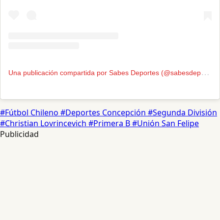
U
na publicación compartida por Sabes Deportes (@sabesdeportes)
#Fútbol Chileno
#Deportes Concepción
#Segunda División
#Christian Lovrincevich
#Primera B
#Unión San Felipe
Publicidad