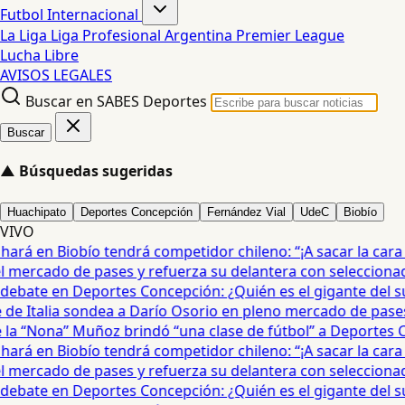
Futbol Internacional
La Liga
Liga Profesional Argentina
Premier League
Lucha Libre
AVISOS LEGALES
Buscar en SABES Deportes
Buscar
▲
Búsquedas sugeridas
Huachipato
Deportes Concepción
Fernández Vial
UdeC
Biobío
VIVO
rá en Biobío tendrá competidor chileno: “¡A sacar la cara por
mercado de pases y refuerza su delantera con seleccionad
debate en Deportes Concepción: ¿Quién es el gigante del sur?
e Italia sondea a Darío Osorio en pleno mercado de pases 
a “Nona” Muñoz brindó “una clase de fútbol” a Deportes Co
rá en Biobío tendrá competidor chileno: “¡A sacar la cara por
mercado de pases y refuerza su delantera con seleccionad
debate en Deportes Concepción: ¿Quién es el gigante del sur?