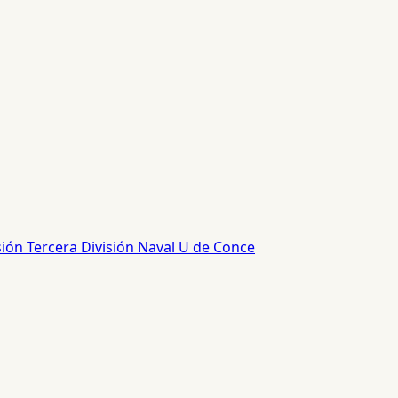
sión
Tercera División
Naval
U de Conce