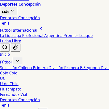
Deportes Concepción
Más
Deportes Concepción
Tenis
Futbol Internacional
La Liga
Liga Profesional Argentina
Premier League
Lucha Libre
Inicio
Fútbol
Selección Chilena
Primera División
Primera B
Segunda Divi
Colo Colo
UC
U de Chile
Huachipato
Fernández Vial
Deportes Concepción
Tenis