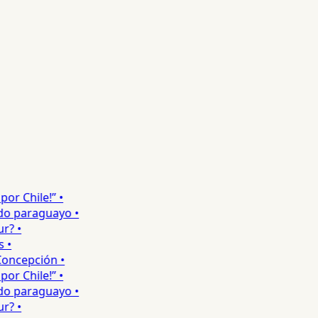
 Chile!” •
o paraguayo •
 •
•
ncepción •
 Chile!” •
o paraguayo •
 •