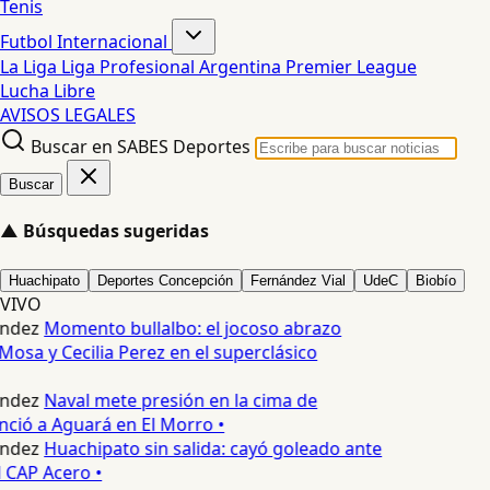
Tenis
Futbol Internacional
La Liga
Liga Profesional Argentina
Premier League
Lucha Libre
AVISOS LEGALES
Buscar en SABES Deportes
Buscar
▲
Búsquedas sugeridas
Huachipato
Deportes Concepción
Fernández Vial
UdeC
Biobío
VIVO
ndez
Momento bullalbo: el jocoso abrazo
Mosa y Cecilia Perez en el superclásico
ndez
Naval mete presión en la cima de
nció a Aguará en El Morro •
ndez
Huachipato sin salida: cayó goleado ante
 CAP Acero •