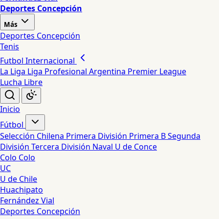
Deportes Concepción
Más
Deportes Concepción
Tenis
Futbol Internacional
La Liga
Liga Profesional Argentina
Premier League
Lucha Libre
Inicio
Fútbol
Selección Chilena
Primera División
Primera B
Segunda
División
Tercera División
Naval
U de Conce
Colo Colo
UC
U de Chile
Huachipato
Fernández Vial
Deportes Concepción