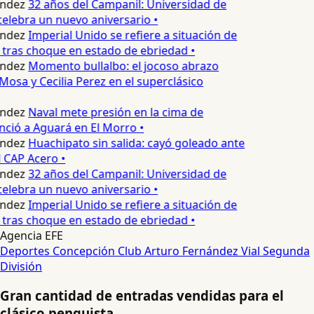
ndez
32 años del Campanil: Universidad de
elebra un nuevo aniversario •
ndez
Imperial Unido se refiere a situación de
 tras choque en estado de ebriedad •
ndez
Momento bullalbo: el jocoso abrazo
Mosa y Cecilia Perez en el superclásico
ndez
Naval mete presión en la cima de
nció a Aguará en El Morro •
ndez
Huachipato sin salida: cayó goleado ante
 CAP Acero •
ndez
32 años del Campanil: Universidad de
elebra un nuevo aniversario •
ndez
Imperial Unido se refiere a situación de
 tras choque en estado de ebriedad •
Agencia EFE
Deportes Concepción
Club Arturo Fernández Vial
Segunda
División
Gran cantidad de entradas vendidas para el
clásico penquista