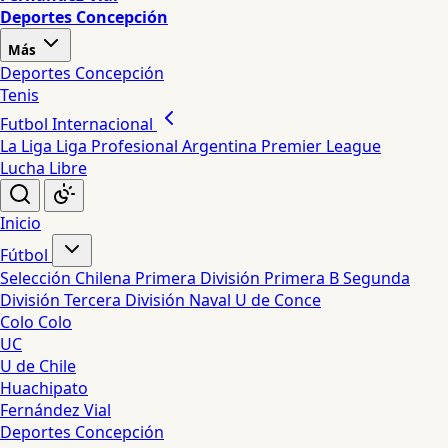
Deportes Concepción
Más
Deportes Concepción
Tenis
Futbol Internacional
La Liga
Liga Profesional Argentina
Premier League
Lucha Libre
Inicio
Fútbol
Selección Chilena
Primera División
Primera B
Segunda
División
Tercera División
Naval
U de Conce
Colo Colo
UC
U de Chile
Huachipato
Fernández Vial
Deportes Concepción