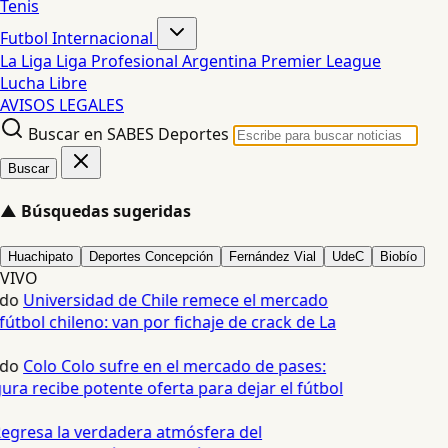
Tenis
Futbol Internacional
La Liga
Liga Profesional Argentina
Premier League
Lucha Libre
AVISOS LEGALES
Buscar en SABES Deportes
Buscar
▲
Búsquedas sugeridas
Huachipato
Deportes Concepción
Fernández Vial
UdeC
Biobío
VIVO
edo
Universidad de Chile remece el mercado
fútbol chileno: van por fichaje de crack de La
edo
Colo Colo sufre en el mercado de pases:
ura recibe potente oferta para dejar el fútbol
egresa la verdadera atmósfera del