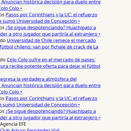
 Anuncian histórica decisión para duelo entre
olo Colo •
os
Pasos por Corinthians y la UC: el refuerzo
e sumó Universidad de Concepción •
os
¿Se sigue despotenciando? Huachipato a
er a otro jugador que partiría al extranjero •
edo
Universidad de Chile remece el mercado
fútbol chileno: van por fichaje de crack de La
edo
Colo Colo sufre en el mercado de pases:
ura recibe potente oferta para dejar el fútbol
egresa la verdadera atmósfera del
 Anuncian histórica decisión para duelo entre
olo Colo •
os
Pasos por Corinthians y la UC: el refuerzo
e sumó Universidad de Concepción •
os
¿Se sigue despotenciando? Huachipato a
er a otro jugador que partiría al extranjero •
Agencia EFE
Club Arturo Fernández Vial