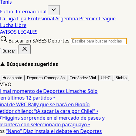
Tenis
Futbol Internacional
La Liga
Liga Profesional Argentina
Premier League
Lucha Libre
AVISOS LEGALES
Buscar en SABES Deportes
Buscar
▲
Búsquedas sugeridas
Huachipato
Deportes Concepción
Fernández Vial
UdeC
Biobío
VIVO
l mal momento de Deportes Limache: Sólo
 en últimos 12 partidos •
inal de WRC Rally que se hará en Biobío
dor chileno: “¡A sacar la cara por Chile!” •
’Higgins sorprende en el mercado de pases y
delantera con seleccionado paraguayo •
os
“Nano” Díaz instala el debate en Deportes