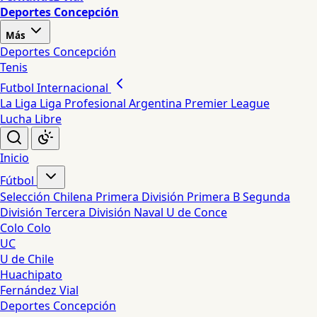
Deportes Concepción
Más
Deportes Concepción
Tenis
Futbol Internacional
La Liga
Liga Profesional Argentina
Premier League
Lucha Libre
Inicio
Fútbol
Selección Chilena
Primera División
Primera B
Segunda
División
Tercera División
Naval
U de Conce
Colo Colo
UC
U de Chile
Huachipato
Fernández Vial
Deportes Concepción