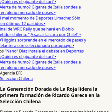
Quién es el gigante del sur? •
Alerta de humo? Gigante de Italia sondea a
 en pleno mercado de pases •
l mal momento de Deportes Limache: Sólo
 en últimos 12 partidos •
inal de WRC Rally que se hará en Biobío
dor chileno: “¡A sacar la cara por Chile!” •
’Higgins sorprende en el mercado de pases y
delantera con seleccionado paraguayo •
os
“Nano” Díaz instala el debate en Deportes
Quién es el gigante del sur? •
Alerta de humo? Gigante de Italia sondea a
 en pleno mercado de pases •
Agencia EFE
Selección Chilena
La Generación Dorada de La Roja lidera la
primera formación de Ricardo Gareca en la
Selección Chilena
El técnico Ricardo Gareca se la juega por los históricos de