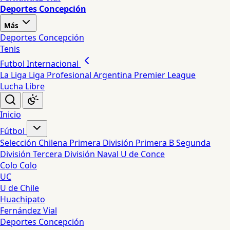
Deportes Concepción
Más
Deportes Concepción
Tenis
Futbol Internacional
La Liga
Liga Profesional Argentina
Premier League
Lucha Libre
Inicio
Fútbol
Selección Chilena
Primera División
Primera B
Segunda
División
Tercera División
Naval
U de Conce
Colo Colo
UC
U de Chile
Huachipato
Fernández Vial
Deportes Concepción