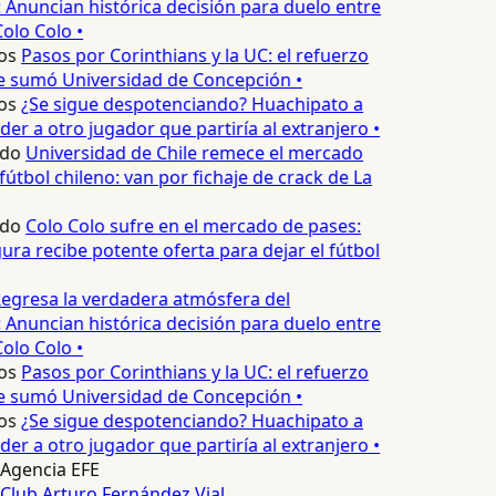
 Anuncian histórica decisión para duelo entre
olo Colo •
os
Pasos por Corinthians y la UC: el refuerzo
e sumó Universidad de Concepción •
os
¿Se sigue despotenciando? Huachipato a
er a otro jugador que partiría al extranjero •
edo
Universidad de Chile remece el mercado
fútbol chileno: van por fichaje de crack de La
edo
Colo Colo sufre en el mercado de pases:
ura recibe potente oferta para dejar el fútbol
egresa la verdadera atmósfera del
 Anuncian histórica decisión para duelo entre
olo Colo •
os
Pasos por Corinthians y la UC: el refuerzo
e sumó Universidad de Concepción •
os
¿Se sigue despotenciando? Huachipato a
er a otro jugador que partiría al extranjero •
Agencia EFE
Club Arturo Fernández Vial