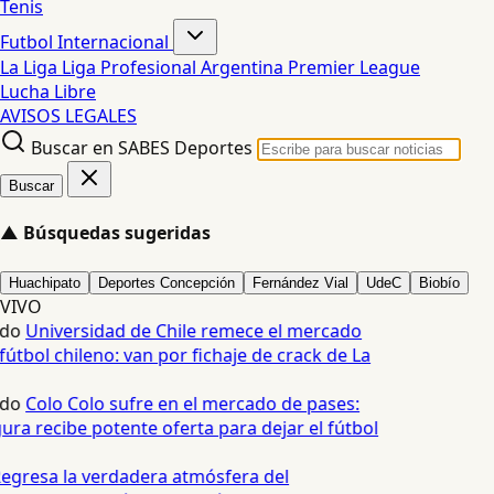
Tenis
Futbol Internacional
La Liga
Liga Profesional Argentina
Premier League
Lucha Libre
AVISOS LEGALES
Buscar en SABES Deportes
Buscar
▲
Búsquedas sugeridas
Huachipato
Deportes Concepción
Fernández Vial
UdeC
Biobío
VIVO
edo
Universidad de Chile remece el mercado
fútbol chileno: van por fichaje de crack de La
edo
Colo Colo sufre en el mercado de pases:
ura recibe potente oferta para dejar el fútbol
egresa la verdadera atmósfera del