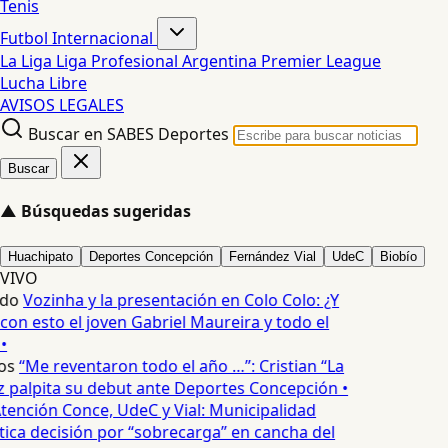
Tenis
Futbol Internacional
La Liga
Liga Profesional Argentina
Premier League
Lucha Libre
AVISOS LEGALES
Buscar en SABES Deportes
Buscar
▲
Búsquedas sugeridas
Huachipato
Deportes Concepción
Fernández Vial
UdeC
Biobío
VIVO
edo
Vozinha y la presentación en Colo Colo: ¿Y
n esto el joven Gabriel Maureira y todo el
•
os
“Me reventaron todo el año …”: Cristian “La
palpita su debut ante Deportes Concepción •
tención Conce, UdeC y Vial: Municipalidad
ica decisión por “sobrecarga” en cancha del