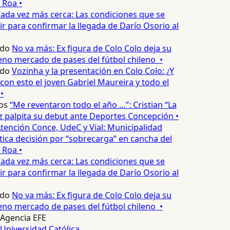
 Roa •
ada vez más cerca: Las condiciones que se
 para confirmar la llegada de Darío Osorio al
edo
No va más: Ex figura de Colo Colo deja su
eno mercado de pases del fútbol chileno •
edo
Vozinha y la presentación en Colo Colo: ¿Y
n esto el joven Gabriel Maureira y todo el
•
os
“Me reventaron todo el año …”: Cristian “La
palpita su debut ante Deportes Concepción •
tención Conce, UdeC y Vial: Municipalidad
ica decisión por “sobrecarga” en cancha del
 Roa •
ada vez más cerca: Las condiciones que se
 para confirmar la llegada de Darío Osorio al
edo
No va más: Ex figura de Colo Colo deja su
eno mercado de pases del fútbol chileno •
Agencia EFE
Universidad Católica