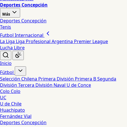
Deportes Concepción
Más
Deportes Concepción
Tenis
Futbol Internacional
La Liga
Liga Profesional Argentina
Premier League
Lucha Libre
Inicio
Fútbol
Selección Chilena
Primera División
Primera B
Segunda
División
Tercera División
Naval
U de Conce
Colo Colo
UC
U de Chile
Huachipato
Fernández Vial
Deportes Concepción