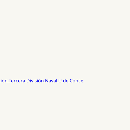
sión
Tercera División
Naval
U de Conce