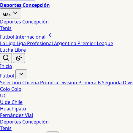
Deportes Concepción
Más
Deportes Concepción
Tenis
Futbol Internacional
La Liga
Liga Profesional Argentina
Premier League
Lucha Libre
Inicio
Fútbol
Selección Chilena
Primera División
Primera B
Segunda Divi
Colo Colo
UC
U de Chile
Huachipato
Fernández Vial
Deportes Concepción
Tenis