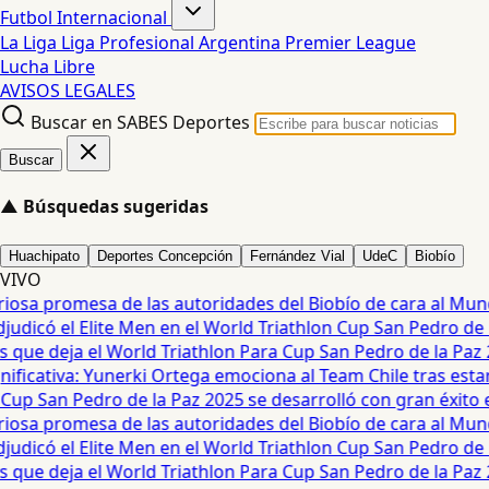
Futbol Internacional
La Liga
Liga Profesional Argentina
Premier League
Lucha Libre
AVISOS LEGALES
Buscar en SABES Deportes
Buscar
▲
Búsquedas sugeridas
Huachipato
Deportes Concepción
Fernández Vial
UdeC
Biobío
VIVO
osa promesa de las autoridades del Biobío de cara al Mundia
dicó el Elite Men en el World Triathlon Cup San Pedro de La
que deja el World Triathlon Para Cup San Pedro de la Paz 20
icativa: Yunerki Ortega emociona al Team Chile tras estar e
p San Pedro de la Paz 2025 se desarrolló con gran éxito en 
osa promesa de las autoridades del Biobío de cara al Mundia
dicó el Elite Men en el World Triathlon Cup San Pedro de La
que deja el World Triathlon Para Cup San Pedro de la Paz 20