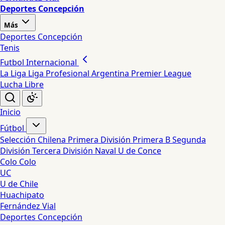
Deportes Concepción
Más
Deportes Concepción
Tenis
Futbol Internacional
La Liga
Liga Profesional Argentina
Premier League
Lucha Libre
Inicio
Fútbol
Selección Chilena
Primera División
Primera B
Segunda
División
Tercera División
Naval
U de Conce
Colo Colo
UC
U de Chile
Huachipato
Fernández Vial
Deportes Concepción