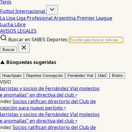
Tenis
Futbol Internacional
La Liga
Liga Profesional Argentina
Premier League
Lucha Libre
AVISOS LEGALES
Buscar en SABES Deportes
Buscar
▲
Búsquedas sugeridas
Huachipato
Deportes Concepción
Fernández Vial
UdeC
Biobío
VIVO
arristas y socios de Fernández Vial molestos
e anomalías” en directiva del club •
andez
Socios ratifican directorio del Club de
cepción para nuevo período •
arristas y socios de Fernández Vial molestos
e anomalías” en directiva del club •
andez
Socios ratifican directorio del Club de