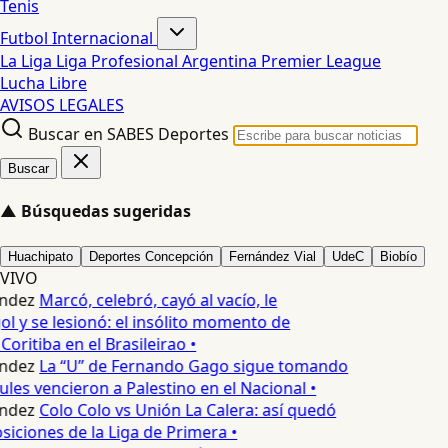
Tenis
Futbol Internacional
La Liga
Liga Profesional Argentina
Premier League
Lucha Libre
AVISOS LEGALES
Buscar en SABES Deportes
Buscar
▲
Búsquedas sugeridas
Huachipato
Deportes Concepción
Fernández Vial
UdeC
Biobío
VIVO
ndez
Marcó, celebró, cayó al vacío, le
ol y se lesionó: el insólito momento de
Coritiba en el Brasileirao •
ndez
La “U” de Fernando Gago sigue tomando
ules vencieron a Palestino en el Nacional •
ndez
Colo Colo vs Unión La Calera: así quedó
siciones de la Liga de Primera •