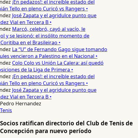
ndez
¡En pedazos!: el increíble estado del
n Tello en pleno Curicó vs Rangers •
ndez
José Zapata y el agridulce punto que
z Vial en Tercera B •
ndez
Marcó, celebró, cayó al vacío, le
ol y se lesionó: el insólito momento de
Coritiba en el Brasileirao •
ndez
La “U” de Fernando Gago sigue tomando
ules vencieron a Palestino en el Nacional •
ndez
Colo Colo vs Unión La Calera: así quedó
siciones de la Liga de Primera •
ndez
¡En pedazos!: el increíble estado del
n Tello en pleno Curicó vs Rangers •
ndez
José Zapata y el agridulce punto que
z Vial en Tercera B •
Pedro Hernandez
Tenis
Socios ratifican directorio del Club de Tenis de
Concepción para nuevo período