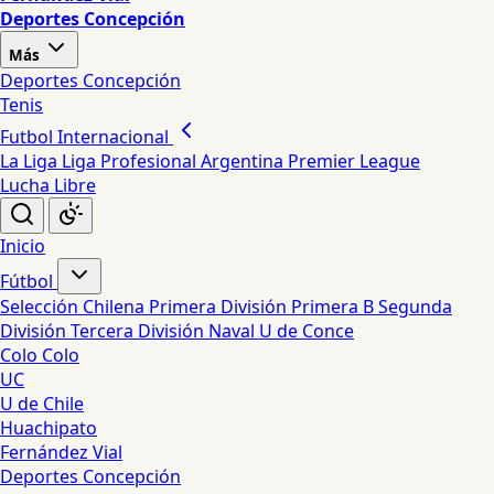
Deportes Concepción
Más
Deportes Concepción
Tenis
Futbol Internacional
La Liga
Liga Profesional Argentina
Premier League
Lucha Libre
Inicio
Fútbol
Selección Chilena
Primera División
Primera B
Segunda
División
Tercera División
Naval
U de Conce
Colo Colo
UC
U de Chile
Huachipato
Fernández Vial
Deportes Concepción