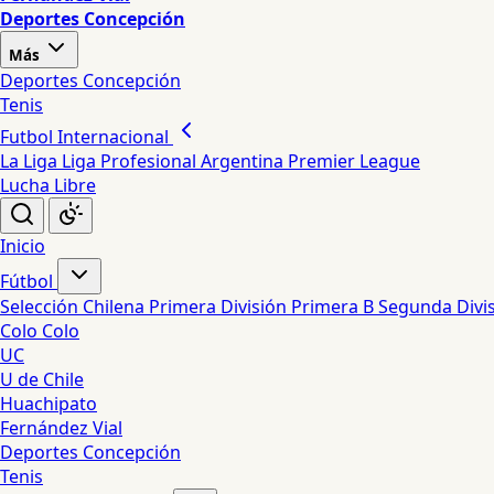
Deportes Concepción
Más
Deportes Concepción
Tenis
Futbol Internacional
La Liga
Liga Profesional Argentina
Premier League
Lucha Libre
Inicio
Fútbol
Selección Chilena
Primera División
Primera B
Segunda Divi
Colo Colo
UC
U de Chile
Huachipato
Fernández Vial
Deportes Concepción
Tenis