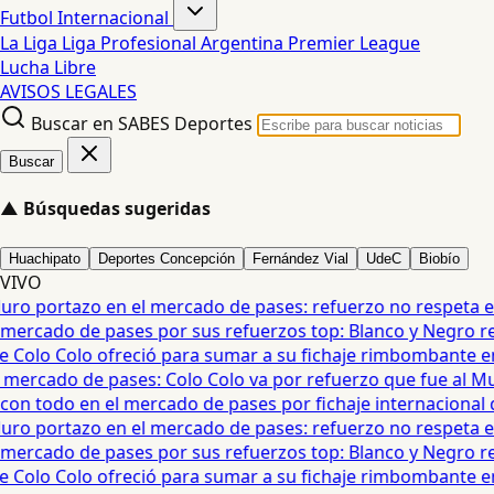
Futbol Internacional
La Liga
Liga Profesional Argentina
Premier League
Lucha Libre
AVISOS LEGALES
Buscar en SABES Deportes
Buscar
▲
Búsquedas sugeridas
Huachipato
Deportes Concepción
Fernández Vial
UdeC
Biobío
VIVO
ro portazo en el mercado de pases: refuerzo no respeta el 
mercado de pases por sus refuerzos top: Blanco y Negro reci
e Colo Colo ofreció para sumar a su fichaje rimbombante en 
ercado de pases: Colo Colo va por refuerzo que fue al Mundi
on todo en el mercado de pases por fichaje internacional qu
ro portazo en el mercado de pases: refuerzo no respeta el 
mercado de pases por sus refuerzos top: Blanco y Negro reci
e Colo Colo ofreció para sumar a su fichaje rimbombante en 