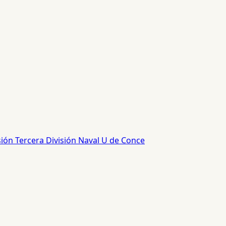
sión
Tercera División
Naval
U de Conce