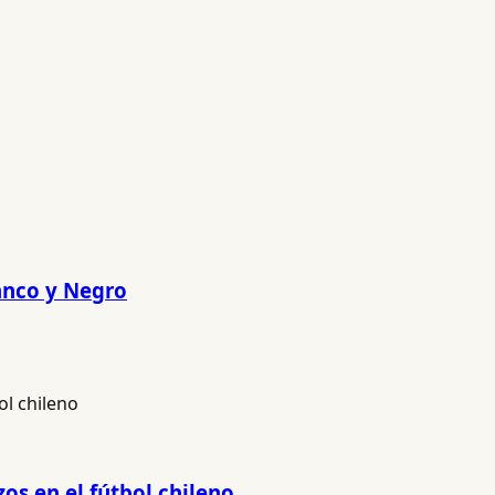
lanco y Negro
os en el fútbol chileno