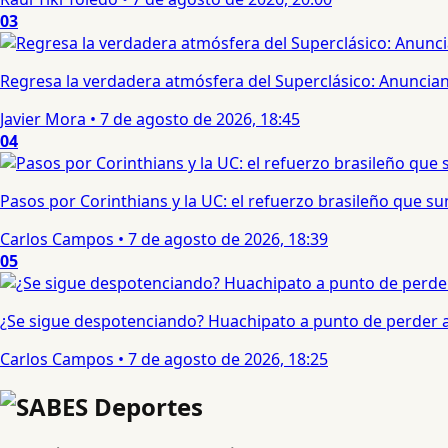
03
Regresa la verdadera atmósfera del Superclásico: Anuncian 
Javier Mora
•
7 de agosto de 2026, 18:45
04
Pasos por Corinthians y la UC: el refuerzo brasileño que 
Carlos Campos
•
7 de agosto de 2026, 18:39
05
¿Se sigue despotenciando? Huachipato a punto de perder a 
Carlos Campos
•
7 de agosto de 2026, 18:25