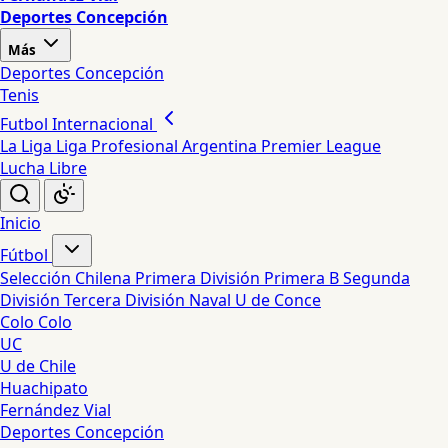
Deportes Concepción
Más
Deportes Concepción
Tenis
Futbol Internacional
La Liga
Liga Profesional Argentina
Premier League
Lucha Libre
Inicio
Fútbol
Selección Chilena
Primera División
Primera B
Segunda
División
Tercera División
Naval
U de Conce
Colo Colo
UC
U de Chile
Huachipato
Fernández Vial
Deportes Concepción