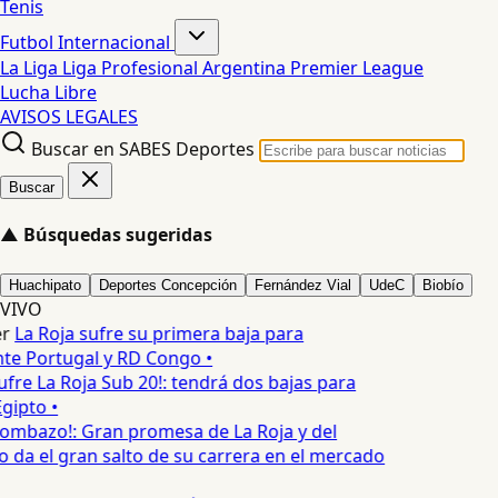
Tenis
Futbol Internacional
La Liga
Liga Profesional Argentina
Premier League
Lucha Libre
AVISOS LEGALES
Buscar en SABES Deportes
Buscar
▲
Búsquedas sugeridas
Huachipato
Deportes Concepción
Fernández Vial
UdeC
Biobío
VIVO
r
La Roja sufre su primera baja para
te Portugal y RD Congo •
ufre La Roja Sub 20!: tendrá dos bajas para
gipto •
ombazo!: Gran promesa de La Roja y del
o da el gran salto de su carrera en el mercado