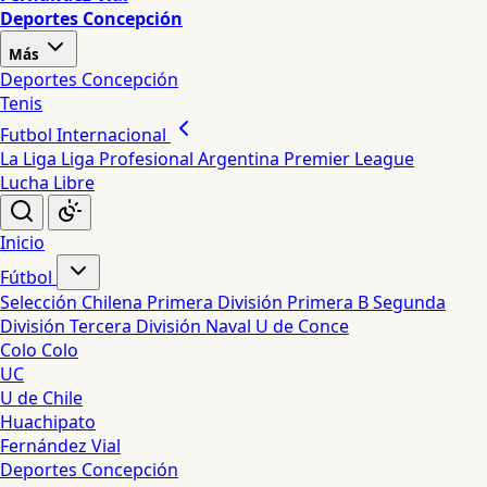
Deportes Concepción
Más
Deportes Concepción
Tenis
Futbol Internacional
La Liga
Liga Profesional Argentina
Premier League
Lucha Libre
Inicio
Fútbol
Selección Chilena
Primera División
Primera B
Segunda
División
Tercera División
Naval
U de Conce
Colo Colo
UC
U de Chile
Huachipato
Fernández Vial
Deportes Concepción