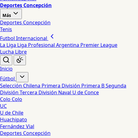
Deportes Concepción
Más
Deportes Concepción
Tenis
Futbol Internacional
La Liga
Liga Profesional Argentina
Premier League
Lucha Libre
Inicio
Fútbol
Selección Chilena
Primera División
Primera B
Segunda
División
Tercera División
Naval
U de Conce
Colo Colo
UC
U de Chile
Huachipato
Fernández Vial
Deportes Concepción