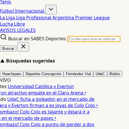
Tenis
Futbol Internacional
La Liga
Liga Profesional Argentina
Premier League
Lucha Libre
AVISOS LEGALES
Buscar en SABES Deportes
Buscar
▲
Búsquedas sugeridas
Huachipato
Deportes Concepción
Fernández Vial
UdeC
Biobío
VIVO
tes
Universidad Católica y Everton
on atractivo empate en el Claro Arena •
edo
UdeC ficha a goleador en el mercado de
era y Everton firman a ex joyas de Colo Colo •
ombazo! Colo Colo es tajante y dejará ir a
s en el mercado de pases •
ombazo! Colo Colo a punto de perder a dos