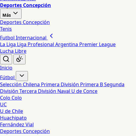
Deportes Concepción
Más
Deportes Concepción
Tenis
Futbol Internacional
La Liga
Liga Profesional Argentina
Premier League
Lucha Libre
Inicio
Fútbol
Selección Chilena
Primera División
Primera B
Segunda
División
Tercera División
Naval
U de Conce
Colo Colo
UC
U de Chile
Huachipato
Fernández Vial
Deportes Concepción