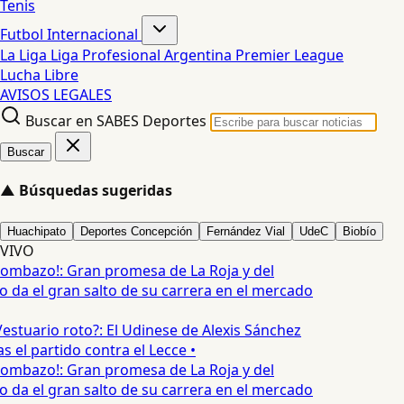
Tenis
Futbol Internacional
La Liga
Liga Profesional Argentina
Premier League
Lucha Libre
AVISOS LEGALES
Buscar en SABES Deportes
Buscar
▲
Búsquedas sugeridas
Huachipato
Deportes Concepción
Fernández Vial
UdeC
Biobío
VIVO
ombazo!: Gran promesa de La Roja y del
o da el gran salto de su carrera en el mercado
estuario roto?: El Udinese de Alexis Sánchez
s el partido contra el Lecce •
ombazo!: Gran promesa de La Roja y del
o da el gran salto de su carrera en el mercado