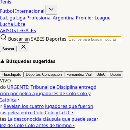
Tenis
Futbol Internacional
La Liga
Liga Profesional Argentina
Premier League
Lucha Libre
AVISOS LEGALES
Buscar en SABES Deportes
Buscar
▲
Búsquedas sugeridas
Huachipato
Deportes Concepción
Fernández Vial
UdeC
Biobío
VIVO
edo
URGENTE: Tribunal de Disciplina entregó
ión por pelea a jugadores de Colo Colo y
atólica •
r
Revelan los cuatro jugadores que fueron
as pelea entre Colo Colo y la UC •
tes
La desconocida cláusula que puede sacar
ez de Colo Colo antes de tiempo •