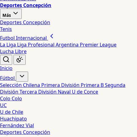
Deportes Concepción
Más
Deportes Concepción
Tenis
Futbol Internacional
La Liga
Liga Profesional Argentina
Premier League
Lucha Libre
Inicio
Fútbol
Selección Chilena
Primera División
Primera B
Segunda
División
Tercera División
Naval
U de Conce
Colo Colo
UC
U de Chile
Huachipato
Fernández Vial
Deportes Concepción