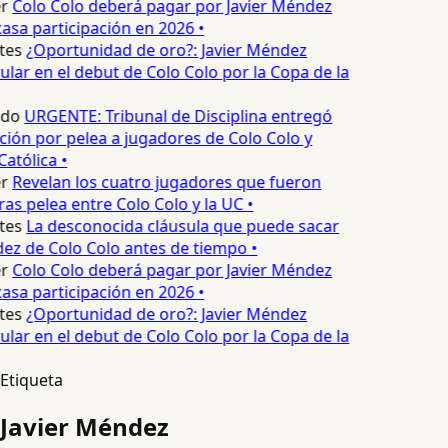
r
Colo Colo deberá pagar por Javier Méndez
asa participación en 2026 •
tes
¿Oportunidad de oro?: Javier Méndez
tular en el debut de Colo Colo por la Copa de la
edo
URGENTE: Tribunal de Disciplina entregó
ión por pelea a jugadores de Colo Colo y
atólica •
r
Revelan los cuatro jugadores que fueron
as pelea entre Colo Colo y la UC •
tes
La desconocida cláusula que puede sacar
ez de Colo Colo antes de tiempo •
r
Colo Colo deberá pagar por Javier Méndez
asa participación en 2026 •
tes
¿Oportunidad de oro?: Javier Méndez
tular en el debut de Colo Colo por la Copa de la
Etiqueta
Javier Méndez