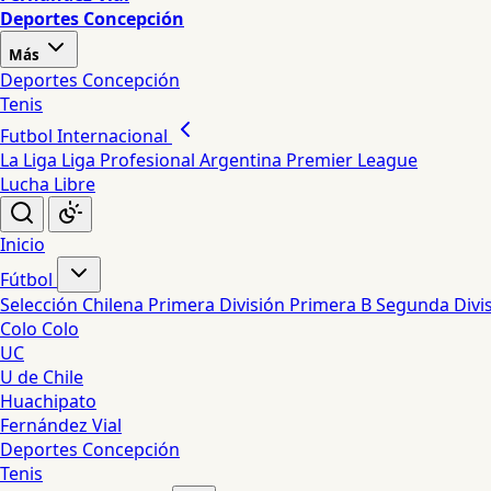
Deportes Concepción
Más
Deportes Concepción
Tenis
Futbol Internacional
La Liga
Liga Profesional Argentina
Premier League
Lucha Libre
Inicio
Fútbol
Selección Chilena
Primera División
Primera B
Segunda Divi
Colo Colo
UC
U de Chile
Huachipato
Fernández Vial
Deportes Concepción
Tenis