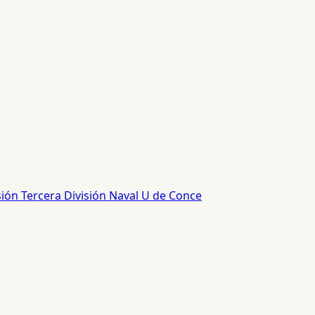
sión
Tercera División
Naval
U de Conce