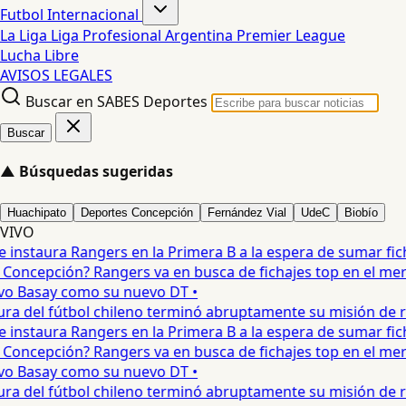
Futbol Internacional
La Liga
Liga Profesional Argentina
Premier League
Lucha Libre
AVISOS LEGALES
Buscar en SABES Deportes
Buscar
▲
Búsquedas sugeridas
Huachipato
Deportes Concepción
Fernández Vial
UdeC
Biobío
VIVO
instaura Rangers en la Primera B a la espera de sumar fich
oncepción? Rangers va en busca de fichajes top en el merc
vo Basay como su nuevo DT •
a del fútbol chileno terminó abruptamente su misión de res
instaura Rangers en la Primera B a la espera de sumar fich
oncepción? Rangers va en busca de fichajes top en el merc
vo Basay como su nuevo DT •
a del fútbol chileno terminó abruptamente su misión de res