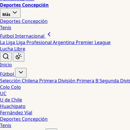
Deportes Concepción
Más
Deportes Concepción
Tenis
Futbol Internacional
La Liga
Liga Profesional Argentina
Premier League
Lucha Libre
Inicio
Fútbol
Selección Chilena
Primera División
Primera B
Segunda Divi
Colo Colo
UC
U de Chile
Huachipato
Fernández Vial
Deportes Concepción
Tenis