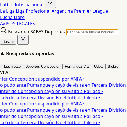
Futbol Internacional
La Liga
Liga Profesional Argentina
Premier League
Lucha Libre
AVISOS LEGALES
Buscar en SABES Deportes
Buscar
▲
Búsquedas sugeridas
Huachipato
Deportes Concepción
Fernández Vial
UdeC
Biobío
VIVO
ter Concepción suspendido por ANFA •
pudo ante Pumanque y cayó de visita en Tercera División •
nter de Concepción cayó en su visita a Paillaco •
 6 de la Tercera División B del fútbol chileno •
ter Concepción suspendido por ANFA •
pudo ante Pumanque y cayó de visita en Tercera División •
nter de Concepción cayó en su visita a Paillaco •
 6 de la Tercera División B del fútbol chileno •