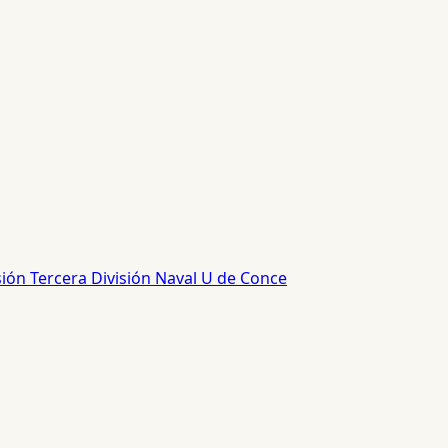
sión
Tercera División
Naval
U de Conce