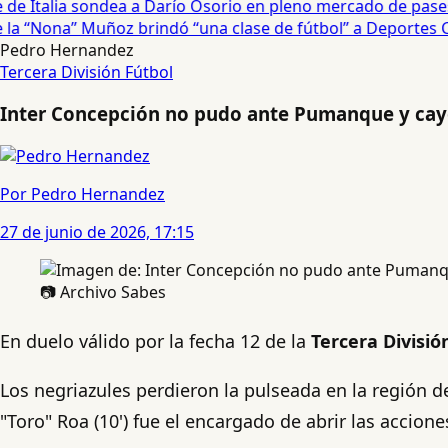
e Italia sondea a Darío Osorio en pleno mercado de pases 
a “Nona” Muñoz brindó “una clase de fútbol” a Deportes Co
Pedro Hernandez
Tercera División
Fútbol
Inter Concepción no pudo ante Pumanque y cayó 
Por Pedro Hernandez
27 de junio de 2026, 17:15
📷 Archivo Sabes
En duelo válido por la fecha 12 de la
Tercera Divisió
Los negriazules perdieron la pulseada en la región d
"Toro" Roa (10') fue el encargado de abrir las accion