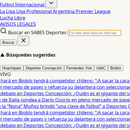
Futbol Internacional
La Liga
Liga Profesional Argentina
Premier League
Lucha Libre
AVISOS LEGALES
Buscar en SABES Deportes
Buscar
▲
Búsquedas sugeridas
Huachipato
Deportes Concepción
Fernández Vial
UdeC
Biobío
VIVO
rá en Biobío tendrá competidor chileno: “¡A sacar la cara po
mercado de pases y refuerza su delantera con seleccionad
debate en Deportes Concepción: ¿Quién es el gigante del sur
e Italia sondea a Darío Osorio en pleno mercado de pases 
a “Nona” Muñoz brindó “una clase de fútbol” a Deportes Co
rá en Biobío tendrá competidor chileno: “¡A sacar la cara po
mercado de pases y refuerza su delantera con seleccionad
debate en Deportes Concepción: ¿Quién es el gigante del sur