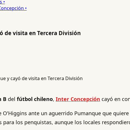
•
ncepción •
de visita en Tercera División
n B
del
fútbol chileno
,
Inter Concepción
cayó en con
e O'Higgins ante un aguerrido Pumanque que quiere sa
es para los penquistas, aunque los locales respondier