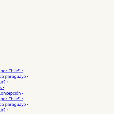
r Chile!” •
o paraguayo •
? •
•
ncepción •
r Chile!” •
o paraguayo •
? •