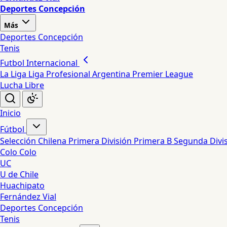
Deportes Concepción
Más
Deportes Concepción
Tenis
Futbol Internacional
La Liga
Liga Profesional Argentina
Premier League
Lucha Libre
Inicio
Fútbol
Selección Chilena
Primera División
Primera B
Segunda Divi
Colo Colo
UC
U de Chile
Huachipato
Fernández Vial
Deportes Concepción
Tenis