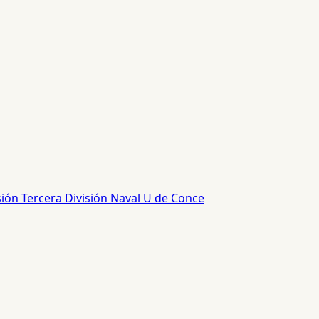
sión
Tercera División
Naval
U de Conce