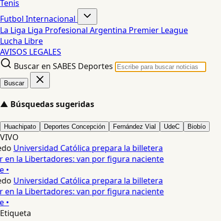
Tenis
Futbol Internacional
La Liga
Liga Profesional Argentina
Premier League
Lucha Libre
AVISOS LEGALES
Buscar en SABES Deportes
Buscar
▲
Búsquedas sugeridas
Huachipato
Deportes Concepción
Fernández Vial
UdeC
Biobío
VIVO
edo
Universidad Católica prepara la billetera
ar en la Libertadores: van por figura naciente
e •
edo
Universidad Católica prepara la billetera
ar en la Libertadores: van por figura naciente
e •
Etiqueta