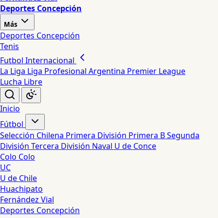
Deportes Concepción
Más
Deportes Concepción
Tenis
Futbol Internacional
La Liga
Liga Profesional Argentina
Premier League
Lucha Libre
Inicio
Fútbol
Selección Chilena
Primera División
Primera B
Segunda
División
Tercera División
Naval
U de Conce
Colo Colo
UC
U de Chile
Huachipato
Fernández Vial
Deportes Concepción