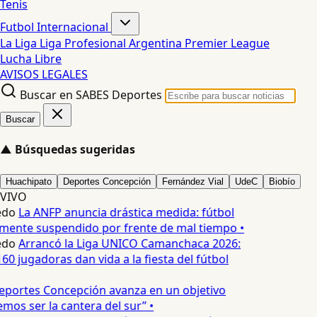
Tenis
Futbol Internacional
La Liga
Liga Profesional Argentina
Premier League
Lucha Libre
AVISOS LEGALES
Buscar en SABES Deportes
Buscar
▲
Búsquedas sugeridas
Huachipato
Deportes Concepción
Fernández Vial
UdeC
Biobío
VIVO
edo
La ANFP anuncia drástica medida: fútbol
lmente suspendido por frente de mal tiempo •
edo
Arrancó la Liga UNICO Camanchaca 2026:
60 jugadoras dan vida a la fiesta del fútbol
portes Concepción avanza en un objetivo
mos ser la cantera del sur” •