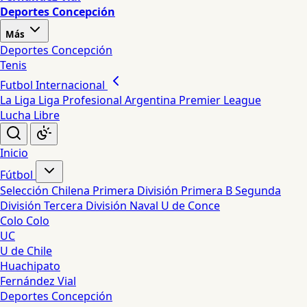
Deportes Concepción
Más
Deportes Concepción
Tenis
Futbol Internacional
La Liga
Liga Profesional Argentina
Premier League
Lucha Libre
Inicio
Fútbol
Selección Chilena
Primera División
Primera B
Segunda
División
Tercera División
Naval
U de Conce
Colo Colo
UC
U de Chile
Huachipato
Fernández Vial
Deportes Concepción