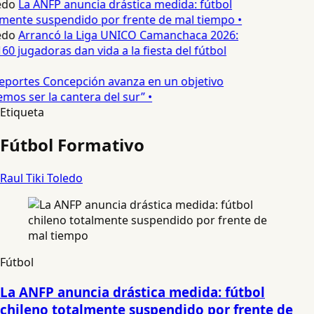
edo
La ANFP anuncia drástica medida: fútbol
lmente suspendido por frente de mal tiempo •
edo
Arrancó la Liga UNICO Camanchaca 2026:
60 jugadoras dan vida a la fiesta del fútbol
portes Concepción avanza en un objetivo
mos ser la cantera del sur” •
Etiqueta
Fútbol Formativo
Raul Tiki Toledo
Fútbol
La ANFP anuncia drástica medida: fútbol
chileno totalmente suspendido por frente de