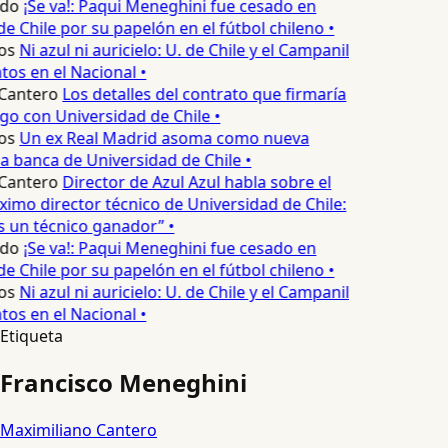
edo
¡Se va!: Paqui Meneghini fue cesado en
e Chile por su papelón en el fútbol chileno •
os
Ni azul ni auricielo: U. de Chile y el Campanil
os en el Nacional •
Cantero
Los detalles del contrato que firmaría
o con Universidad de Chile •
os
Un ex Real Madrid asoma como nueva
a banca de Universidad de Chile •
Cantero
Director de Azul Azul habla sobre el
óximo director técnico de Universidad de Chile:
 un técnico ganador” •
edo
¡Se va!: Paqui Meneghini fue cesado en
e Chile por su papelón en el fútbol chileno •
os
Ni azul ni auricielo: U. de Chile y el Campanil
os en el Nacional •
Etiqueta
Francisco Meneghini
Maximiliano Cantero