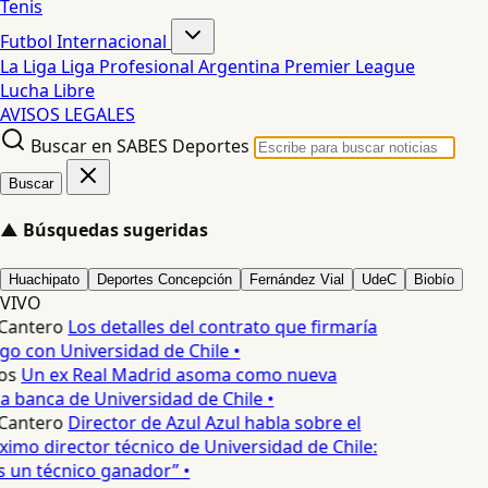
Tenis
Futbol Internacional
La Liga
Liga Profesional Argentina
Premier League
Lucha Libre
AVISOS LEGALES
Buscar en SABES Deportes
Buscar
▲
Búsquedas sugeridas
Huachipato
Deportes Concepción
Fernández Vial
UdeC
Biobío
VIVO
Cantero
Los detalles del contrato que firmaría
o con Universidad de Chile •
os
Un ex Real Madrid asoma como nueva
a banca de Universidad de Chile •
Cantero
Director de Azul Azul habla sobre el
óximo director técnico de Universidad de Chile:
 un técnico ganador” •