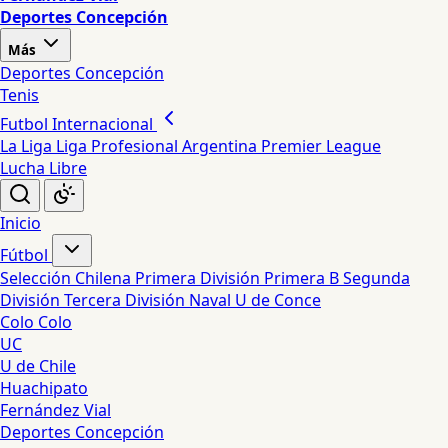
Deportes Concepción
Más
Deportes Concepción
Tenis
Futbol Internacional
La Liga
Liga Profesional Argentina
Premier League
Lucha Libre
Inicio
Fútbol
Selección Chilena
Primera División
Primera B
Segunda
División
Tercera División
Naval
U de Conce
Colo Colo
UC
U de Chile
Huachipato
Fernández Vial
Deportes Concepción