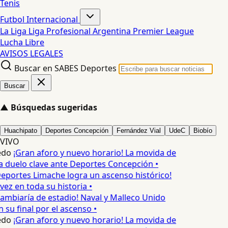
Tenis
Futbol Internacional
La Liga
Liga Profesional Argentina
Premier League
Lucha Libre
AVISOS LEGALES
Buscar en SABES Deportes
Buscar
▲
Búsquedas sugeridas
Huachipato
Deportes Concepción
Fernández Vial
UdeC
Biobío
VIVO
edo
¡Gran aforo y nuevo horario! La movida de
 duelo clave ante Deportes Concepción •
eportes Limache logra un ascenso histórico!
ez en toda su historia •
ambiaría de estadio! Naval y Malleco Unido
su final por el ascenso •
edo
¡Gran aforo y nuevo horario! La movida de