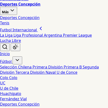
Deportes Concepción
Más
Deportes Concepción
Tenis
Futbol Internacional
La Liga
Liga Profesional Argentina
Premier League
Lucha Libre
Inicio
Fútbol
Selección Chilena
Primera División
Primera B
Segunda
División
Tercera División
Naval
U de Conce
Colo Colo
UC
U de Chile
Huachipato
Fernández Vial
Deportes Concepción