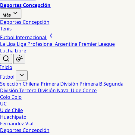
Deportes Concepción
Más
Deportes Concepción
Tenis
Futbol Internacional
La Liga
Liga Profesional Argentina
Premier League
Lucha Libre
Inicio
Fútbol
Selección Chilena
Primera División
Primera B
Segunda
División
Tercera División
Naval
U de Conce
Colo Colo
UC
U de Chile
Huachipato
Fernández Vial
Deportes Concepción