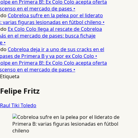
olpe en Primera B!: Ex Colo Colo acepta oferta
ascenso en el mercado de pases •
edo
Cobreloa sufre en la pelea por el liderato
 varias figuras lesionadas en fútbol chileno •
edo
Ex Colo Colo llega al rescate de Cobreloa
ás en el mercado de pases: busca fichaje
 •
edo
Cobreloa deja ir a uno de sus cracks en el
ases de Primera B y va por ex Colo Colo •
olpe en Primera B!: Ex Colo Colo acepta oferta
ascenso en el mercado de pases •
Etiqueta
Felipe Fritz
Raul Tiki Toledo