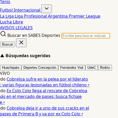
Tenis
Futbol Internacional
La Liga
Liga Profesional Argentina
Premier League
Lucha Libre
AVISOS LEGALES
Buscar en SABES Deportes
Buscar
▲
Búsquedas sugeridas
Huachipato
Deportes Concepción
Fernández Vial
UdeC
Biobío
VIVO
edo
Cobreloa sufre en la pelea por el liderato
 varias figuras lesionadas en fútbol chileno •
edo
Ex Colo Colo llega al rescate de Cobreloa
ás en el mercado de pases: busca fichaje
 •
edo
Cobreloa deja ir a uno de sus cracks en el
ases de Primera B y va por ex Colo Colo •