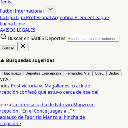
Tenis
Futbol Internacional
La Liga
Liga Profesional Argentina
Premier League
Lucha Libre
AVISOS LEGALES
Buscar en SABES Deportes
Buscar
▲
Búsquedas sugeridas
Huachipato
Deportes Concepción
Fernández Vial
UdeC
Biobío
VIVO
ndez
Post victoria vs Magallanes: crack de
epción confesó que estuvo cerca de irse del
inoza
La intensa lucha de Fabrizio Manzo en
epción: “En el Conce juegas a…” •
 aplauso de Fabrizio Manzo al hincha de
cepción •