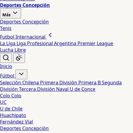
Deportes Concepción
Más
Deportes Concepción
Tenis
Futbol Internacional
La Liga
Liga Profesional Argentina
Premier League
Lucha Libre
Inicio
Fútbol
Selección Chilena
Primera División
Primera B
Segunda
División
Tercera División
Naval
U de Conce
Colo Colo
UC
U de Chile
Huachipato
Fernández Vial
Deportes Concepción