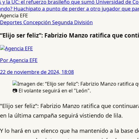
 la UC: el refuerzo brasileño que sumó Universidad de Con
o? Huachipato a punto de perder a otro jugador que partirí
Agencia EFE
Deportes Concepción
Segunda División
“Elijo ser feliz”: Fabrizio Manzo ratifica que c
Por Agencia EFE
22 de noviembre de 2024, 18:08
📷 El volante seguirá en el "León".
"Elijo ser feliz": Fabrizio Manzo ratifica que contin
en la última campaña seguirá vistiendo de lila.
Y lo hará en un elenco que ha mantenido a la base d