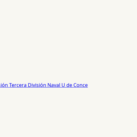
sión
Tercera División
Naval
U de Conce