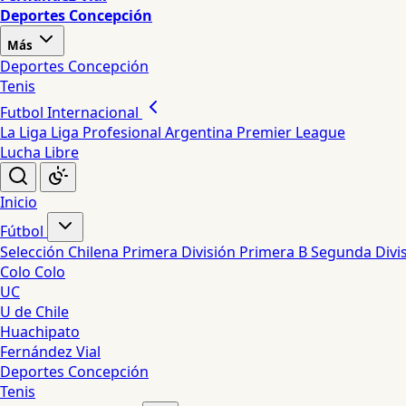
Deportes Concepción
Más
Deportes Concepción
Tenis
Futbol Internacional
La Liga
Liga Profesional Argentina
Premier League
Lucha Libre
Inicio
Fútbol
Selección Chilena
Primera División
Primera B
Segunda Divi
Colo Colo
UC
U de Chile
Huachipato
Fernández Vial
Deportes Concepción
Tenis