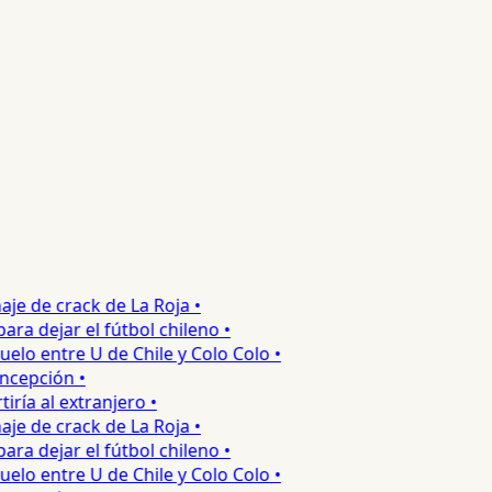
e de crack de La Roja •
 dejar el fútbol chileno •
o entre U de Chile y Colo Colo •
cepción •
a al extranjero •
e de crack de La Roja •
 dejar el fútbol chileno •
o entre U de Chile y Colo Colo •