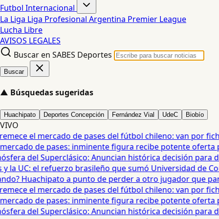
Futbol Internacional
La Liga
Liga Profesional Argentina
Premier League
Lucha Libre
AVISOS LEGALES
Buscar en SABES Deportes
Buscar
▲
Búsquedas sugeridas
Huachipato
Deportes Concepción
Fernández Vial
UdeC
Biobío
VIVO
mece el mercado de pases del fútbol chileno: van por fichaj
ercado de pases: inminente figura recibe potente oferta para
era del Superclásico: Anuncian histórica decisión para duel
 la UC: el refuerzo brasileño que sumó Universidad de Con
o? Huachipato a punto de perder a otro jugador que partirí
mece el mercado de pases del fútbol chileno: van por fichaj
ercado de pases: inminente figura recibe potente oferta para
era del Superclásico: Anuncian histórica decisión para duel