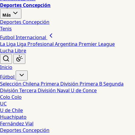
Deportes Concepción
Más
Deportes Concepción
Tenis
Futbol Internacional
La Liga
Liga Profesional Argentina
Premier League
Lucha Libre
Inicio
Fútbol
Selección Chilena
Primera División
Primera B
Segunda
División
Tercera División
Naval
U de Conce
Colo Colo
UC
U de Chile
Huachipato
Fernández Vial
Deportes Concepción