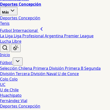
Deportes Concepción
Más
Deportes Concepción
Tenis
Futbol Internacional
La Liga
Liga Profesional Argentina
Premier League
Lucha Libre
Inicio
Fútbol
Selección Chilena
Primera División
Primera B
Segunda
División
Tercera División
Naval
U de Conce
Colo Colo
UC
U de Chile
Huachipato
Fernández Vial
Deportes Concepción