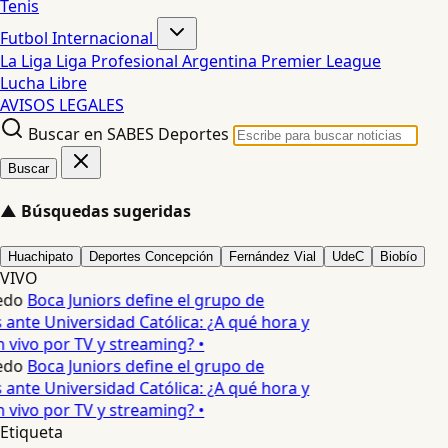
Tenis
Futbol Internacional
La Liga
Liga Profesional Argentina
Premier League
Lucha Libre
AVISOS LEGALES
Buscar en SABES Deportes
Buscar
▲
Búsquedas sugeridas
Huachipato
Deportes Concepción
Fernández Vial
UdeC
Biobío
VIVO
edo
Boca Juniors define el grupo de
 ante Universidad Católica: ¿A qué hora y
 vivo por TV y streaming? •
edo
Boca Juniors define el grupo de
 ante Universidad Católica: ¿A qué hora y
 vivo por TV y streaming? •
Etiqueta