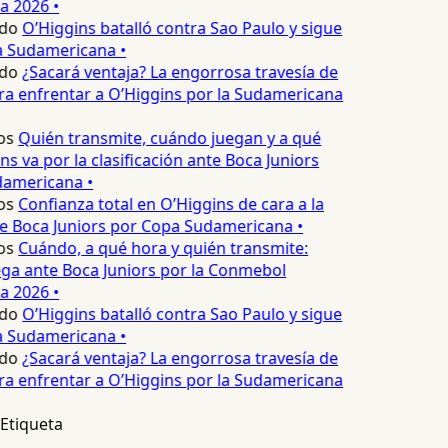
 2026 •
do
O’Higgins batalló contra Sao Paulo y sigue
a Sudamericana •
do
¿Sacará ventaja? La engorrosa travesía de
a enfrentar a O’Higgins por la Sudamericana
os
Quién transmite, cuándo juegan y a qué
s va por la clasificación ante Boca Juniors
americana •
os
Confianza total en O’Higgins de cara a la
e Boca Juniors por Copa Sudamericana •
os
Cuándo, a qué hora y quién transmite:
ga ante Boca Juniors por la Conmebol
 2026 •
do
O’Higgins batalló contra Sao Paulo y sigue
a Sudamericana •
do
¿Sacará ventaja? La engorrosa travesía de
a enfrentar a O’Higgins por la Sudamericana
Etiqueta