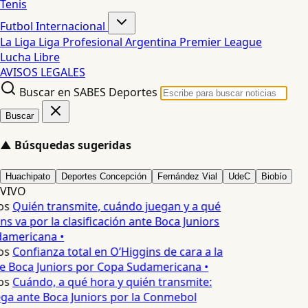
Tenis
Futbol Internacional
La Liga
Liga Profesional Argentina
Premier League
Lucha Libre
AVISOS LEGALES
Buscar en SABES Deportes
Buscar
▲
Búsquedas sugeridas
Huachipato
Deportes Concepción
Fernández Vial
UdeC
Biobío
VIVO
os
Quién transmite, cuándo juegan y a qué
s va por la clasificación ante Boca Juniors
americana •
os
Confianza total en O’Higgins de cara a la
e Boca Juniors por Copa Sudamericana •
os
Cuándo, a qué hora y quién transmite:
ga ante Boca Juniors por la Conmebol