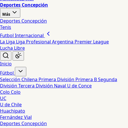
Deportes Concepción
Más
Deportes Concepción
Tenis
Futbol Internacional
La Liga
Liga Profesional Argentina
Premier League
Lucha Libre
Inicio
Fútbol
Selección Chilena
Primera División
Primera B
Segunda
División
Tercera División
Naval
U de Conce
Colo Colo
UC
U de Chile
Huachipato
Fernández Vial
Deportes Concepción