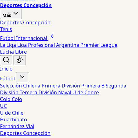
Deportes Concepción
Más
Deportes Concepción
Tenis
Futbol Internacional
La Liga
Liga Profesional Argentina
Premier League
Lucha Libre
Inicio
Fútbol
Selección Chilena
Primera División
Primera B
Segunda
División
Tercera División
Naval
U de Conce
Colo Colo
UC
U de Chile
Huachipato
Fernández Vial
Deportes Concepción