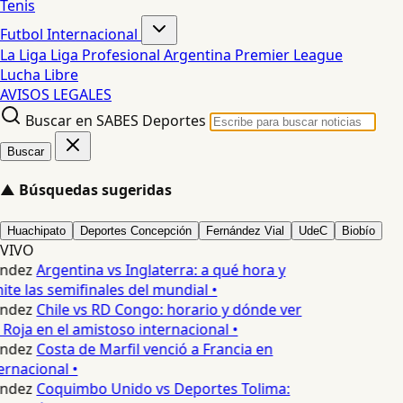
Tenis
Futbol Internacional
La Liga
Liga Profesional Argentina
Premier League
Lucha Libre
AVISOS LEGALES
Buscar en SABES Deportes
Buscar
▲
Búsquedas sugeridas
Huachipato
Deportes Concepción
Fernández Vial
UdeC
Biobío
VIVO
ndez
Argentina vs Inglaterra: a qué hora y
te las semifinales del mundial •
ndez
Chile vs RD Congo: horario y dónde ver
Roja en el amistoso internacional •
ndez
Costa de Marfil venció a Francia en
rnacional •
ndez
Coquimbo Unido vs Deportes Tolima: