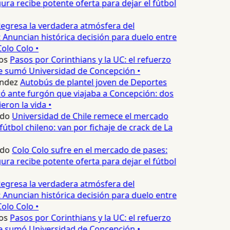
ura recibe potente oferta para dejar el fútbol
egresa la verdadera atmósfera del
 Anuncian histórica decisión para duelo entre
olo Colo •
os
Pasos por Corinthians y la UC: el refuerzo
e sumó Universidad de Concepción •
ndez
Autobús de plantel joven de Deportes
 ante furgón que viajaba a Concepción: dos
eron la vida •
edo
Universidad de Chile remece el mercado
fútbol chileno: van por fichaje de crack de La
edo
Colo Colo sufre en el mercado de pases:
ura recibe potente oferta para dejar el fútbol
egresa la verdadera atmósfera del
 Anuncian histórica decisión para duelo entre
olo Colo •
os
Pasos por Corinthians y la UC: el refuerzo
e sumó Universidad de Concepción •