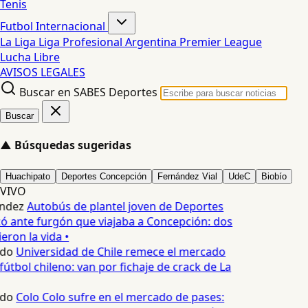
Tenis
Futbol Internacional
La Liga
Liga Profesional Argentina
Premier League
Lucha Libre
AVISOS LEGALES
Buscar en SABES Deportes
Buscar
▲
Búsquedas sugeridas
Huachipato
Deportes Concepción
Fernández Vial
UdeC
Biobío
VIVO
ndez
Autobús de plantel joven de Deportes
 ante furgón que viajaba a Concepción: dos
eron la vida •
edo
Universidad de Chile remece el mercado
fútbol chileno: van por fichaje de crack de La
edo
Colo Colo sufre en el mercado de pases: