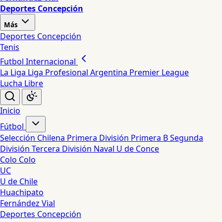
Deportes Concepción
Más
Deportes Concepción
Tenis
Futbol Internacional
La Liga
Liga Profesional Argentina
Premier League
Lucha Libre
Inicio
Fútbol
Selección Chilena
Primera División
Primera B
Segunda
División
Tercera División
Naval
U de Conce
Colo Colo
UC
U de Chile
Huachipato
Fernández Vial
Deportes Concepción