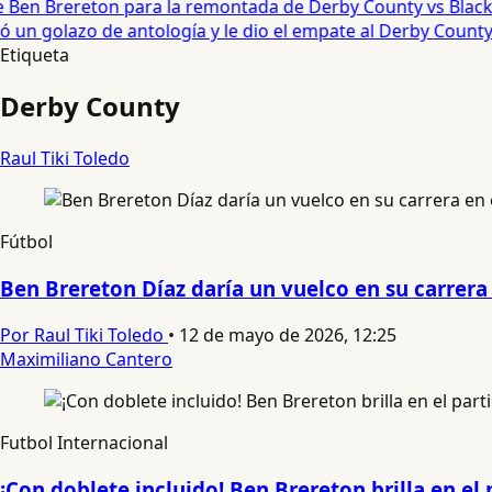
Ben Brereton para la remontada de Derby County vs Blackb
n golazo de antología y le dio el empate al Derby County •
Etiqueta
Derby County
Raul Tiki Toledo
Fútbol
Ben Brereton Díaz daría un vuelco en su carrera 
Por Raul Tiki Toledo
•
12 de mayo de 2026, 12:25
Maximiliano Cantero
Futbol Internacional
¡Con doblete incluido! Ben Brereton brilla en e