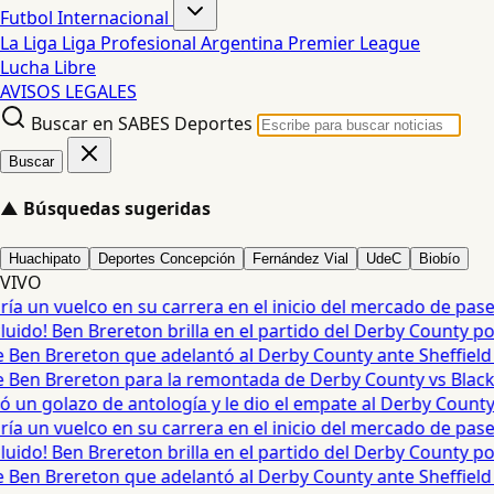
Futbol Internacional
La Liga
Liga Profesional Argentina
Premier League
Lucha Libre
AVISOS LEGALES
Buscar en SABES Deportes
Buscar
▲
Búsquedas sugeridas
Huachipato
Deportes Concepción
Fernández Vial
UdeC
Biobío
VIVO
 un vuelco en su carrera en el inicio del mercado de pases 
uido! Ben Brereton brilla en el partido del Derby County po
Ben Brereton que adelantó al Derby County ante Sheffield 
Ben Brereton para la remontada de Derby County vs Blackb
n golazo de antología y le dio el empate al Derby County •
 un vuelco en su carrera en el inicio del mercado de pases 
uido! Ben Brereton brilla en el partido del Derby County po
Ben Brereton que adelantó al Derby County ante Sheffield 