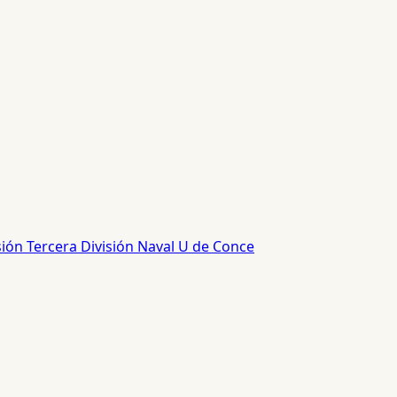
sión
Tercera División
Naval
U de Conce