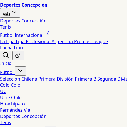
Deportes Concepción
Más
Deportes Concepción
Tenis
Futbol Internacional
La Liga
Liga Profesional Argentina
Premier League
Lucha Libre
Inicio
Fútbol
Selección Chilena
Primera División
Primera B
Segunda Divi
Colo Colo
UC
U de Chile
Huachipato
Fernández Vial
Deportes Concepción
Tenis