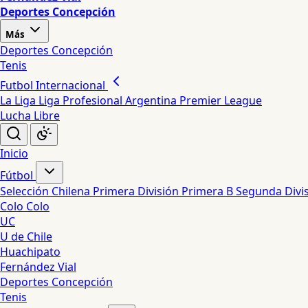
Deportes Concepción
Más
Deportes Concepción
Tenis
Futbol Internacional
La Liga
Liga Profesional Argentina
Premier League
Lucha Libre
Inicio
Fútbol
Selección Chilena
Primera División
Primera B
Segunda Divi
Colo Colo
UC
U de Chile
Huachipato
Fernández Vial
Deportes Concepción
Tenis