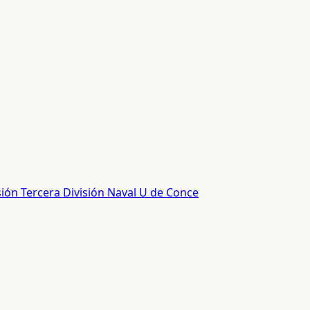
sión
Tercera División
Naval
U de Conce