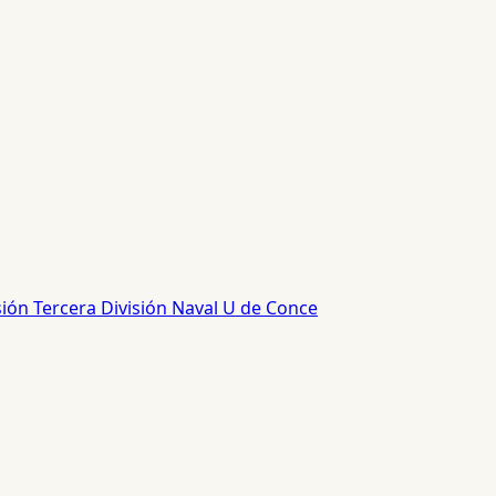
sión
Tercera División
Naval
U de Conce