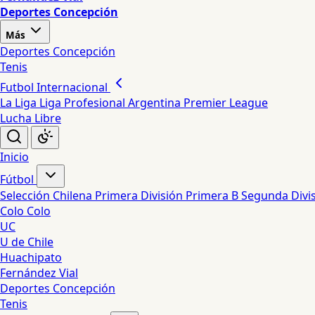
Deportes Concepción
Más
Deportes Concepción
Tenis
Futbol Internacional
La Liga
Liga Profesional Argentina
Premier League
Lucha Libre
Inicio
Fútbol
Selección Chilena
Primera División
Primera B
Segunda Divi
Colo Colo
UC
U de Chile
Huachipato
Fernández Vial
Deportes Concepción
Tenis