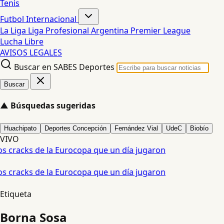
Tenis
Futbol Internacional
La Liga
Liga Profesional Argentina
Premier League
Lucha Libre
AVISOS LEGALES
Buscar en SABES Deportes
Buscar
▲
Búsquedas sugeridas
Huachipato
Deportes Concepción
Fernández Vial
UdeC
Biobío
VIVO
os cracks de la Eurocopa que un día jugaron
os cracks de la Eurocopa que un día jugaron
Etiqueta
Borna Sosa