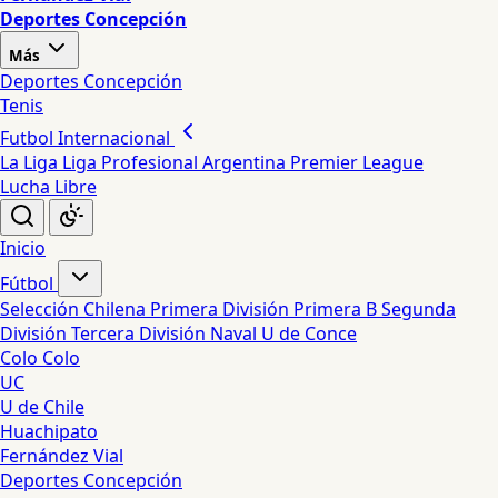
Deportes Concepción
Más
Deportes Concepción
Tenis
Futbol Internacional
La Liga
Liga Profesional Argentina
Premier League
Lucha Libre
Inicio
Fútbol
Selección Chilena
Primera División
Primera B
Segunda
División
Tercera División
Naval
U de Conce
Colo Colo
UC
U de Chile
Huachipato
Fernández Vial
Deportes Concepción