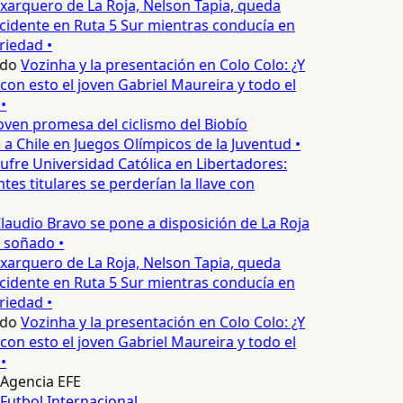
xarquero de La Roja, Nelson Tapia, queda
cidente en Ruta 5 Sur mientras conducía en
iedad •
edo
Vozinha y la presentación en Colo Colo: ¿Y
n esto el joven Gabriel Maureira y todo el
•
oven promesa del ciclismo del Biobío
a Chile en Juegos Olímpicos de la Juventud •
ufre Universidad Católica en Libertadores:
es titulares se perderían la llave con
laudio Bravo se pone a disposición de La Roja
T soñado •
xarquero de La Roja, Nelson Tapia, queda
cidente en Ruta 5 Sur mientras conducía en
iedad •
edo
Vozinha y la presentación en Colo Colo: ¿Y
n esto el joven Gabriel Maureira y todo el
•
Agencia EFE
Futbol Internacional