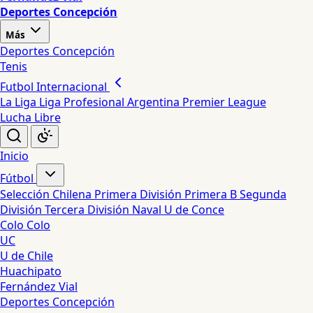
Deportes Concepción
Más
Deportes Concepción
Tenis
Futbol Internacional
La Liga
Liga Profesional Argentina
Premier League
Lucha Libre
Inicio
Fútbol
Selección Chilena
Primera División
Primera B
Segunda
División
Tercera División
Naval
U de Conce
Colo Colo
UC
U de Chile
Huachipato
Fernández Vial
Deportes Concepción