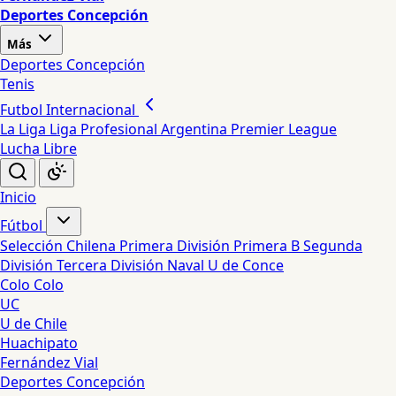
Deportes Concepción
Más
Deportes Concepción
Tenis
Futbol Internacional
La Liga
Liga Profesional Argentina
Premier League
Lucha Libre
Inicio
Fútbol
Selección Chilena
Primera División
Primera B
Segunda
División
Tercera División
Naval
U de Conce
Colo Colo
UC
U de Chile
Huachipato
Fernández Vial
Deportes Concepción