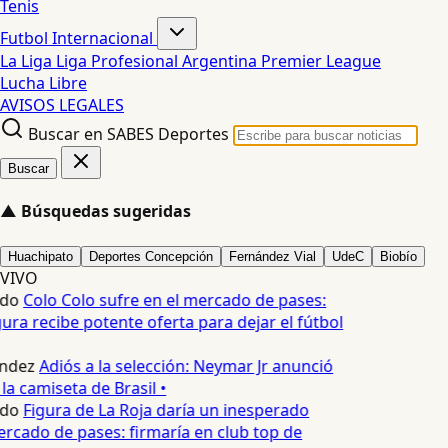
Tenis
Futbol Internacional
La Liga
Liga Profesional Argentina
Premier League
Lucha Libre
AVISOS LEGALES
Buscar en SABES Deportes
Buscar
▲
Búsquedas sugeridas
Huachipato
Deportes Concepción
Fernández Vial
UdeC
Biobío
VIVO
edo
Colo Colo sufre en el mercado de pases:
ura recibe potente oferta para dejar el fútbol
ndez
Adiós a la selección: Neymar Jr anunció
la camiseta de Brasil •
edo
Figura de La Roja daría un inesperado
ercado de pases: firmaría en club top de