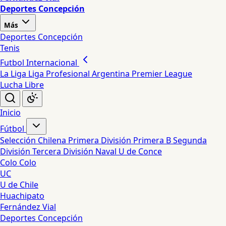
Deportes Concepción
Más
Deportes Concepción
Tenis
Futbol Internacional
La Liga
Liga Profesional Argentina
Premier League
Lucha Libre
Inicio
Fútbol
Selección Chilena
Primera División
Primera B
Segunda
División
Tercera División
Naval
U de Conce
Colo Colo
UC
U de Chile
Huachipato
Fernández Vial
Deportes Concepción