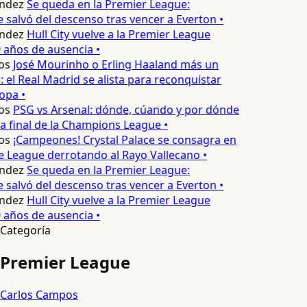
ndez
Se queda en la Premier League:
salvó del descenso tras vencer a Everton •
ndez
Hull City vuelve a la Premier League
 años de ausencia •
os
José Mourinho o Erling Haaland más un
 el Real Madrid se alista para reconquistar
opa •
os
PSG vs Arsenal: dónde, cúando y por dónde
a final de la Champions League •
os
¡Campeones! Crystal Palace se consagra en
 League derrotando al Rayo Vallecano •
ndez
Se queda en la Premier League:
salvó del descenso tras vencer a Everton •
ndez
Hull City vuelve a la Premier League
 años de ausencia •
Categoría
Premier League
Carlos Campos