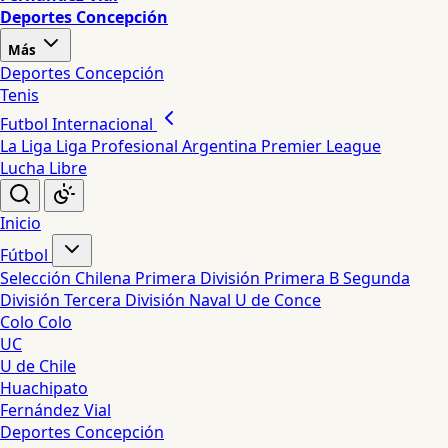
Deportes Concepción
Más
Deportes Concepción
Tenis
Futbol Internacional
La Liga
Liga Profesional Argentina
Premier League
Lucha Libre
Inicio
Fútbol
Selección Chilena
Primera División
Primera B
Segunda
División
Tercera División
Naval
U de Conce
Colo Colo
UC
U de Chile
Huachipato
Fernández Vial
Deportes Concepción