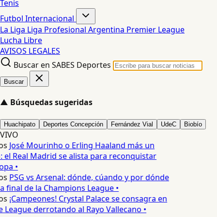
Tenis
Futbol Internacional
La Liga
Liga Profesional Argentina
Premier League
Lucha Libre
AVISOS LEGALES
Buscar en SABES Deportes
Buscar
▲
Búsquedas sugeridas
Huachipato
Deportes Concepción
Fernández Vial
UdeC
Biobío
VIVO
os
José Mourinho o Erling Haaland más un
 el Real Madrid se alista para reconquistar
opa •
os
PSG vs Arsenal: dónde, cúando y por dónde
a final de la Champions League •
os
¡Campeones! Crystal Palace se consagra en
 League derrotando al Rayo Vallecano •