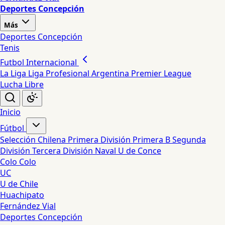
Deportes Concepción
Más
Deportes Concepción
Tenis
Futbol Internacional
La Liga
Liga Profesional Argentina
Premier League
Lucha Libre
Inicio
Fútbol
Selección Chilena
Primera División
Primera B
Segunda
División
Tercera División
Naval
U de Conce
Colo Colo
UC
U de Chile
Huachipato
Fernández Vial
Deportes Concepción