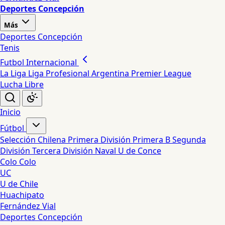
Deportes Concepción
Más
Deportes Concepción
Tenis
Futbol Internacional
La Liga
Liga Profesional Argentina
Premier League
Lucha Libre
Inicio
Fútbol
Selección Chilena
Primera División
Primera B
Segunda
División
Tercera División
Naval
U de Conce
Colo Colo
UC
U de Chile
Huachipato
Fernández Vial
Deportes Concepción