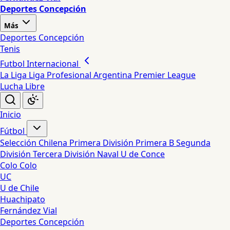
Deportes Concepción
Más
Deportes Concepción
Tenis
Futbol Internacional
La Liga
Liga Profesional Argentina
Premier League
Lucha Libre
Inicio
Fútbol
Selección Chilena
Primera División
Primera B
Segunda
División
Tercera División
Naval
U de Conce
Colo Colo
UC
U de Chile
Huachipato
Fernández Vial
Deportes Concepción